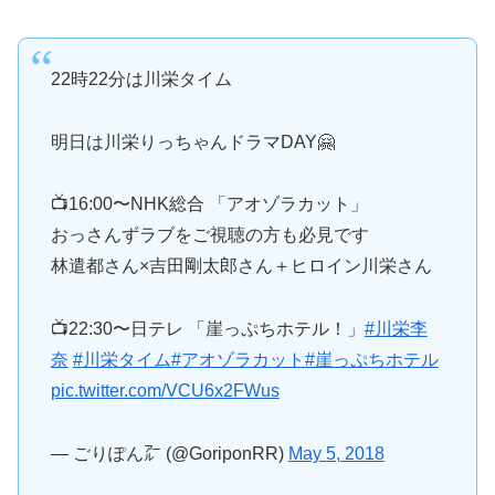
22時22分は川栄タイム
明日は川栄りっちゃんドラマDAY🤗
📺16:00〜NHK総合 「アオゾラカット」
おっさんずラブをご視聴の方も必見です
林遣都さん×吉田剛太郎さん＋ヒロイン川栄さん
📺22:30〜日テレ 「崖っぷちホテル！」
#川栄李
奈
#川栄タイム
#アオゾラカット
#崖っぷちホテル
pic.twitter.com/VCU6x2FWus
— ごりぽん㌃ (@GoriponRR)
May 5, 2018