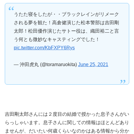
うたた寝をしたが・・ブラックレインがリメーク
される夢を観た！高倉健演じた松本警部は吉田剛
太郎！松田優作演じたサトー役は、織田裕二と言
う何とも微妙なキャスティングでした！
pic.twitter.com/KbFXPY6Rys
— 沖田虎丸 (@toramaruokita)
June 25, 2021
吉田剛太郎さんには２度目の結婚で授かった息子さんがい
らっしゃいます。息子さんに関しての情報はほとんどあり
ませんが、だいたい何歳くらいなのかはある情報から分か