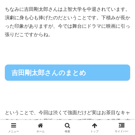
ちなみに吉田剛太郎さんは上智大学を中退されています。
演劇に身も心も捧げたのだということです。下積みが長か
った印象がありますが、今では舞台にドラマに映画に引っ
張りだこですからね。
吉田剛太郎さんのまとめ
ということで、今回は渋くて強面だけど実はお茶目なキャ
ラクターとしても最近バラエティで活躍している俳優・吉
田鋼太郎さんのプライベートに関して調べてきました。
メニュー
ホーム
検索
トップ
サイドバー