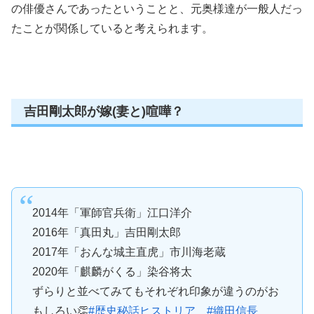
の俳優さんであったということと、元奥様達が一般人だっ
たことが関係していると考えられます。
吉田剛太郎が嫁(妻と)喧嘩？
2014年「軍師官兵衛」江口洋介
2016年「真田丸」吉田剛太郎
2017年「おんな城主直虎」市川海老蔵
2020年「麒麟がくる」染谷将太
ずらりと並べてみてもそれぞれ印象が違うのがお
もしろい👏
#歴史秘話ヒストリア
#織田信長