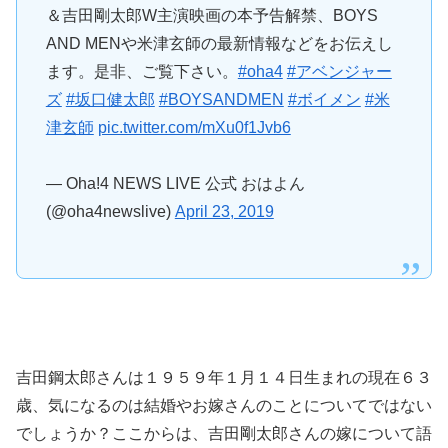
＆吉田剛太郎W主演映画の本予告解禁、BOYS
AND MENや米津玄師の最新情報などをお伝えし
ます。是非、ご覧下さい。
#oha4
#アベンジャー
ズ
#坂口健太郎
#BOYSANDMEN
#ボイメン
#米
津玄師
pic.twitter.com/mXu0f1Jvb6
— Oha!4 NEWS LIVE 公式 おはよん
(@oha4newslive)
April 23, 2019
吉田鋼太郎さんは１９５９年１月１４日生まれの現在６３
歳、気になるのは結婚やお嫁さんのことについてではない
でしょうか？ここからは、吉田剛太郎さんの嫁について語