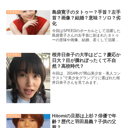
深な話題や土手の意味について、さらに
は中指写真とは何なのかについても詳し
く調べていきたいと思います！
島袋寛子のタトゥー？手首？左手
女性芸能人
首？画像？結婚？意味？ソロ？劣
化
今回はSPEEDのボーカルとして活躍した
島袋寛子さんの左手首に刻まれたタトゥ
ーの意味や画像、結婚、若くして活躍し
ていたために怒ったと言われる劣化、ソ
ロ活動についてさらにはお子さんがいる
んかなど島袋寛子さんの私生活を調べて
桜井日奈子の大学はどこ？慶応か
女性芸能人
いきますよ。
日大？目が腫れぼったくて不自
然？高校時代？
今回は、2014年の”岡山美少女・美人コン
テスト”で美少女グランプリに選ばれた桜
井日奈子さんを見てみます。
Hitomiの旦那は上杉？俳優で年
女性芸能人
齢？歴代と羽田昌義？子供の父
親？