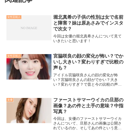
堀北真希の子供の性別は女で名前
女性芸能人
と障害？妹は原あさみでインスタ
で次女？
今回は女優の堀北真希さんについて見て
いきたいと思います！
宮脇咲良の顔の変化が怖い？でか
女性芸能人
いし大きい？変わりすぎで比較の
声も？
アイドル宮脇咲良さんの顔の変化が怖
い？宮脇咲良さんの顔がでかい？大き
い？変わりすぎ？で昔と今の比較の声
も？日韓合同ガールズグループ、アイズ
ワンの順位となぜ？宮脇咲良さんが2位と
いうのは違うのか？徹底調査しました。
ファーストサマーウイカの旦那の
女優
画像？あの件と土手の意味？中指
写真？
今回は、女優のファーストサマーウイカ
さんについて、旦那さんの画像は公開さ
れているのか、そしてあの件という意味