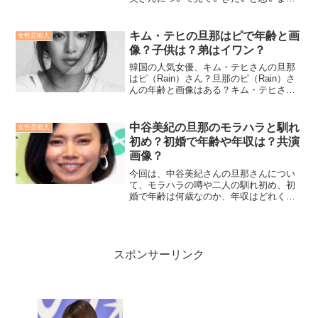
す！
キム・テヒの旦那はピで年齢と画
女性芸能人
像？子供は？弟はイワン？
韓国の人気女優、キム・テヒさんの旦那
はピ（Rain）さん？旦那のピ（Rain）さ
んの年齢と画像はある？キム・テヒさん
とピ（Rain）さんの子供はいる？キム・
テヒさんの弟はイワンって本当？などな
ど、様々な話題を徹底調査してみまし
中谷美紀の旦那のモラハラと馴れ
女性芸能人
た！
初め？初婚で年齢や年収は？共演
画像？
今回は、中谷美紀さんの旦那さんについ
て、モラハラの噂や二人の馴れ初め、初
婚で年齢は何歳なのか、年収はどれくら
いなのかを、更には2人の共演画像はある
のかも徹底検証しています！
スポンサーリンク