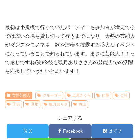
最初は小規模で行っていたパーティーも参加者が増えて今
では広い会場を貸し切って行うまでになり、大勢の芸能人
がダンスやモノマネ、歌や演奏を披露する盛大なイベント
になっていることで知られています。まさに芸能人！！っ
て感じですね(笑)今後も観月ありささんの芸能界での活躍
を応援していきたいと思います！
女性芸能人
クルーザー
上原さくら
仕事
会社
子供
旦那
観月ありさ
青山
シェアする
X
Facebook
はてブ