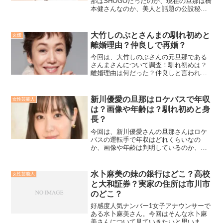
那はSHOGOだったのか、現在の旦那は橋
本健さんなのか、美人と話題の公設秘書
の名前は何なのか、更には、息子さんの
プロレスや目や学校の話題など色々まと
めて調べてみました！
大竹しのぶとさんまの馴れ初めと
女優
離婚理由？仲良しで再婚？
今回は、大竹しのぶさんの元旦那である
さんまさんについて調査！馴れ初めは？
離婚理由は何だった？仲良しと言われて
るけど再婚はあるということについて見
ていきましょう。
新川優愛の旦那はロケバスで年収
女性芸能人
は？画像や年齢は？馴れ初めと身
長？
今回は、新川優愛さんの旦那さんはロケ
バスの運転手で年収はどれくらいなの
か、画像や年齢は判明しているのか、馴
れ初めと身長、さらにはイケメン顔で名
前はなんというのかについてもリサーチ
してみました！
水卜麻美の妹の銀行はどこ？高校
女性芸能人
と大和証券？実家の住所は市川市
のどこ？
好感度人気ナンバー1女子アナウンサーで
ある水卜麻美さん。今回はそんな水卜麻
美さんについて見ていきたいと思いま