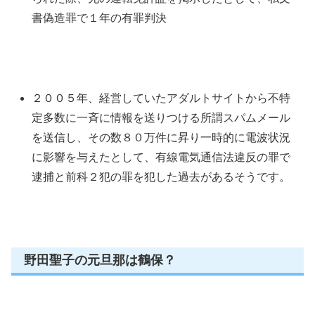
書偽造罪で１年の有罪判決
２００５年、経営していたアダルトサイトから不特
定多数に一斉に情報を送りつける所謂スパムメール
を送信し、その数８０万件に昇り一時的に電波状況
に影響を与えたとして、有線電気通信法違反の罪で
逮捕と前科２犯の罪を犯した過去があるそうです。
野田聖子の元旦那は鶴保？