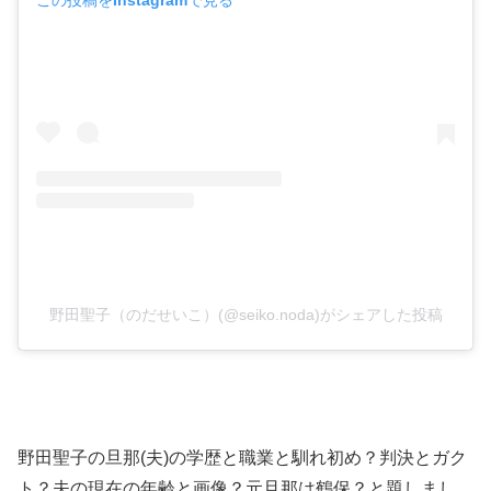
野田聖子（のだせいこ）(@seiko.noda)がシェアした投稿
野田聖子の旦那(夫)の学歴と職業と馴れ初め？判決とガク
ト？夫の現在の年齢と画像？元旦那は鶴保？と題しまし