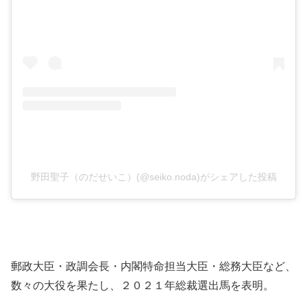
野田聖子（のだせいこ）(@seiko.noda)がシェアした投稿
郵政大臣・政調会長・内閣特命担当大臣・総務大臣など、
数々の大役を果たし、２０２１年総裁選出馬を表明。