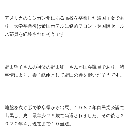
アメリカのミシガン州にある高校を卒業した帰国子女であ
り、大学卒業後は帝国ホテルに務めフロントや国際セール
ス部員を経験されたそうです。
野田聖子さんの祖父の野田卯一さんが国会議員であり、諸
事情により、養子縁組として野田の姓を継いだそうです。
地盤を次ぐ形で岐阜県から出馬。１９８７年自民党公認で
出馬し、史上最年少２６歳で当選されました。その後も２
０２２年４月現在まで１０当選。