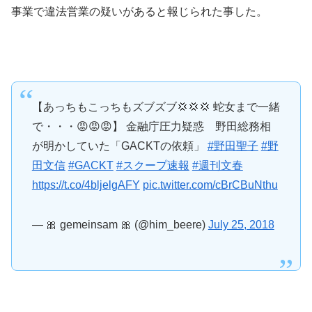
事業で違法営業の疑いがあると報じられた事した。
【あっちもこっちもズブズブ💢💢💢 蛇女まで一緒
で・・・😡😡😡】 金融庁圧力疑惑 野田総務相
が明かしていた「GACKTの依頼」
#野田聖子
#野
田文信
#GACKT
#スクープ速報
#週刊文春
https://t.co/4bljelgAFY
pic.twitter.com/cBrCBuNthu
— 🎀 gemeinsam 🎀 (@him_beere)
July 25, 2018