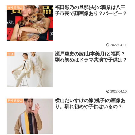
福田彩乃の旦那(夫)の職業は八王
女性芸能人
子市長で顔画像あり？バービー？
2022.04.11
瀬戸康史の嫁(山本美月)と福岡？
俳優
馴れ初めはドラマ共演で子供は？
2022.04.10
横山だいすけの嫁(桃子)の画像あ
男性芸能人
り。馴れ初めや子供はいるの？