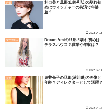
朴ロ美と旦那(山路和弘)の馴れ初
声優
めはウィッチャーの共演で年齢
差？
2022.04.16
Dream Amiの旦那の馴れ初めは
女性芸能人
テラスハウス？職業や年収は？
2022.04.14
遊井亮子の旦那(浦川瞬)の画像と
女優
年齢？ディレクターとして活躍？
2022.04.13