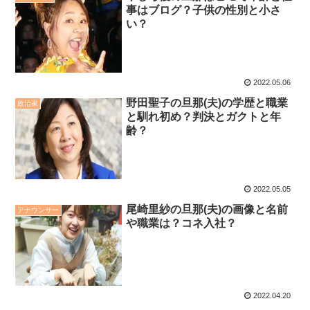
事はブログ？子供の性別と小さ
い？
2022.05.06
野田聖子の旦那(夫)の学歴と職業
政治家
と馴れ初め？判決とガクトと年
齢？
2022.05.05
尾崎里紗の旦那(夫)の画像と名前
アナウンサー
や職業は？コネ入社？
2022.04.20