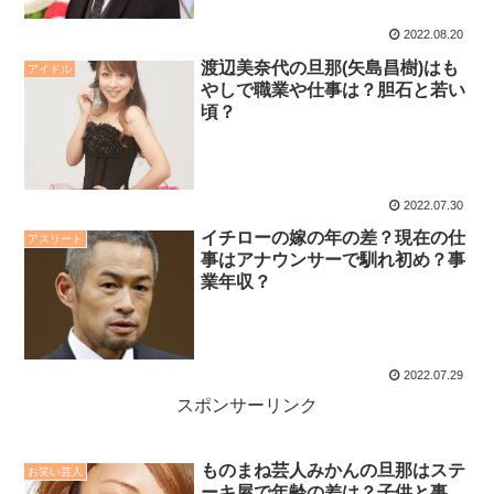
2022.08.20
渡辺美奈代の旦那(矢島昌樹)はも
アイドル
やしで職業や仕事は？胆石と若い
頃？
2022.07.30
イチローの嫁の年の差？現在の仕
アスリート
事はアナウンサーで馴れ初め？事
業年収？
2022.07.29
スポンサーリンク
ものまね芸人みかんの旦那はステ
お笑い芸人
ーキ屋で年齢の差は？子供と事