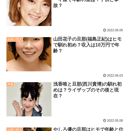
故？
2022.06.09
山田花子の旦那(福島正紀)はヒモ
お笑い芸人
で馴れ初め？収入は10万円で年
齢？
2022.06.03
浅香唯と旦那(西川貴博)の馴れ初
声優
めは？ライザップのその後と現
在？
2022.05.08
やしろ優の旦那はヒモで年齢と仕
お笑い芸人