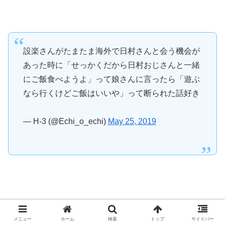
設楽さんがたまたま海外で日村さんと会う機会が
あった時に「せっかくだから日村おじさんと一緒
にご飯食べようよ」って娘さんに言ったら「遊ぶ
なら行くけどご飯はいいや」って断られた話好き
— H-3 (@Echi_o_echi)
May 25, 2019
年頃の娘を持つ親御さんなら共感できる出来事ではないで
しょうか(笑)
メニュー
ホーム
検索
トップ
サイドバー