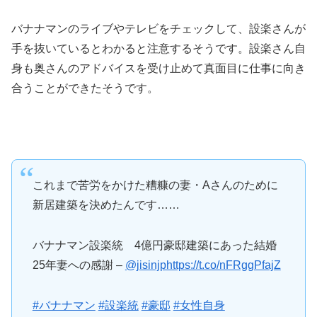
バナナマンのライブやテレビをチェックして、設楽さんが
手を抜いているとわかると注意するそうです。設楽さん自
身も奥さんのアドバイスを受け止めて真面目に仕事に向き
合うことができたそうです。
これまで苦労をかけた糟糠の妻・Aさんのために
新居建築を決めたんです……
バナナマン設楽統 4億円豪邸建築にあった結婚
25年妻への感謝 –
@jisinjp
https://t.co/nFRggPfajZ
#バナナマン
#設楽統
#豪邸
#女性自身