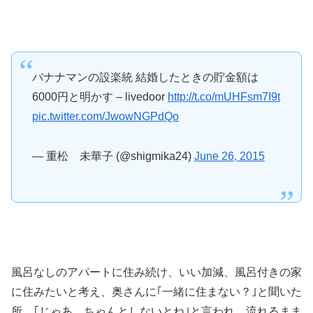
バナナマンの設楽統 結婚したときの貯金額は
6000円と明かす – livedoor
http://t.co/mUHFsm7I9t
pic.twitter.com/JwowNGPdQo
— 重松 未華子 (@shigmika24)
June 26, 2015
風呂なしのアパートに住み続け、いい加減、風呂付きの家
に住みたいと考え、奥さんに｢一緒に住まない？｣と聞いた
所、｢じゃあ、ちゃんとしないとね｣と言われ、流れるまま