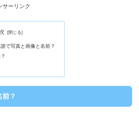
ンサーリンク
次
は誰で写真と画像と名前？
檎？
名前？