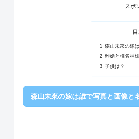
スポ
目
森山未來の嫁
離婚と椎名林
子供は？
森山未來の嫁は誰で写真と画像と