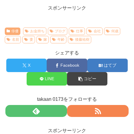
スポンサーリンク
俳優
お金持ち
ブログ
仕事
会社
何歳
名前
妻
嫁
年齢
後藤祐樹
シェアする
X
Facebook
はてブ
LINE
コピー
takaan 0173をフォローする
スポンサーリンク