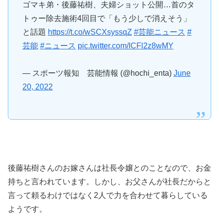
ゴマキ弟・後藤祐樹、夫婦ショット公開…首のタ
トゥー除去施術4回目で「もう少しで消えそう」
と話題
https://t.co/wSCXsyssqZ
#芸能ニュース
#
芸能
#ニュース
pic.twitter.com/ICFl2z8wMY
— スポーツ報知 芸能情報 (@hochi_enta)
June
20, 2022
後藤祐樹さんのお嫁さんは社長令嬢とのことなので、お金
持ちと言われています。しかし、お父さんが社長だからと
言って頼るわけではなく2人で力を合わせて暮らしている
ようです。