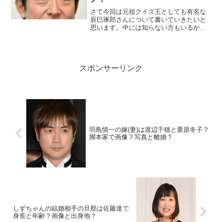
さて今回は元祖クイズ王としても有名な
辰巳琢郎さんについて書いていきたいと
思います。中には知らない方もいるかも
しれませんが、辰巳琢郎さんといえば京
都大学文学部卒業のバリバリのエリート
ですよね！辰巳さんの舞台「仮面山荘殺
人事件」観てきたー✨あ〜...
スポンサーリンク
羽鳥慎一の嫁(妻)は渡辺千穂と栗原冬子？
脚本家で画像？写真と離婚？
しずちゃんの結婚相手の旦那は佐藤達で
身長と年齢？画像と出身地？