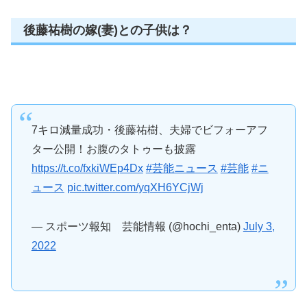
後藤祐樹の嫁(妻)との子供は？
7キロ減量成功・後藤祐樹、夫婦でビフォーアフ
ター公開！お腹のタトゥーも披露
https://t.co/fxkiWEp4Dx
#芸能ニュース
#芸能
#ニ
ュース
pic.twitter.com/yqXH6YCjWj
— スポーツ報知 芸能情報 (@hochi_enta)
July 3,
2022