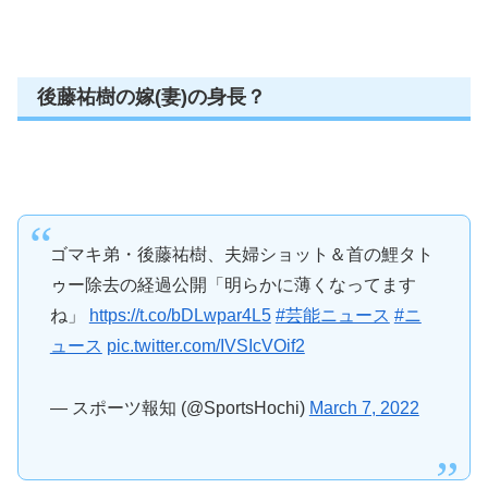
後藤祐樹の嫁(妻)の身長？
ゴマキ弟・後藤祐樹、夫婦ショット＆首の鯉タト
ゥー除去の経過公開「明らかに薄くなってます
ね」
https://t.co/bDLwpar4L5
#芸能ニュース
#ニ
ュース
pic.twitter.com/IVSIcVOif2
— スポーツ報知 (@SportsHochi)
March 7, 2022