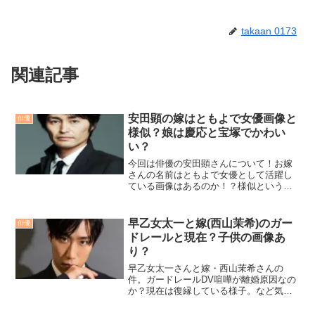
takaan 0173
関連記事
安田顕の嫁はともよで女優画像と
俳優
様似？娘は慶応と宝塚でかわい
い？
今回は俳優の安田顕さんについて！お嫁
さんの名前はともよで女優として活躍し
ている画像はあるのか！？様似というワ
ードについて、さらには娘が慶応と宝塚
でかわいいという気になる噂もリサー
チ！
早乙女太一と嫁(西山茉希)のガー
俳優
ドレールと現在？子供の画像あ
り？
早乙女太一さんと嫁・西山茉希さんの
件。ガードレールDV喧嘩が離婚原因なの
か？現在は復縁している様子。など気に
なりませんか？二人の馴れ初めを振り返
り、子供の画像も公開！知られざる結