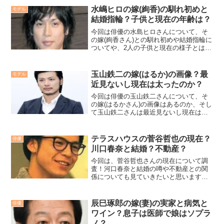
婚、離婚劇場！
水嶋ヒロの嫁(絢香)の馴れ初めと
モデル
結婚指輪？子供と現在の年齢は？
今回は俳優の水島ヒロさんについて、そ
の嫁(絢香さん)との馴れ初めや結婚指輪に
ついてや、2人の子供と現在の様子とは、
さらに年齢や大日出没の噂と自宅につい
ても詳しく調べていきたいと思います！
玉山鉄二の嫁(はるか)の画像？最
モデル
近見ないし現在は太ったのか？
今回は俳優の玉山鉄二さんについて、そ
の嫁(はるかさん)の画像はあるのか、そし
て玉山鉄二さんは最近見ないし現在は太
ったって噂は本当なのか、さらにはガオ
レンジャーを黒歴史にしていることにつ
いても詳しく調べていきます！
テラスハウスの菅谷哲也の現在？
俳優
川口春奈と結婚？不動産？
今回は、菅谷哲也さんの現在について調
査！河口春奈と結婚の噂や不動産との関
係についても見ていきたいと思います。
是非ご覧ください。
辰巳琢郎の嫁(妻)の実家と病気と
俳優
ワイン？息子は医師で娘はソプラ
ノ？