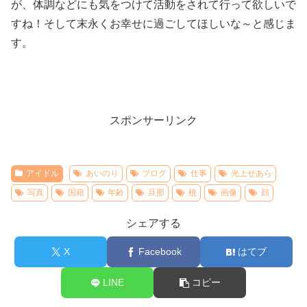
が、体調などにも気をつけて活動をされて行って欲しいで
すね！そして末永くお幸せに過ごしてほしいな～と感じま
す。
スポンサーリンク
アイドル
あいのり
ブログ
仕事
光上せあら
写真
国籍
年齢
旦那
桃
画像
顔
シェアする
X
Facebook
はてブ
LINE
コピー