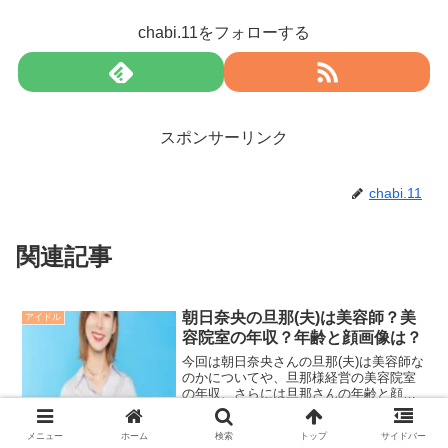
chabi.11をフォローする
スポンサーリンク
chabi.11
関連記事
朝日奈央の旦那(夫)は美容師？美
アイドル
容院室の年収？年齢と顔画像は？
今回は朝日奈央さんの旦那(夫)は美容師な
のかについてや、旦那様経営の美容院室
の年収、さらには旦那さんの年齢と顔画
像やお二人の馴れ初めについても詳しく
調べていきたいと思います！
メニュー
ホーム
検索
トップ
サイドバー
吉澤ひとみの旦那は川前毅？職業
アイドル