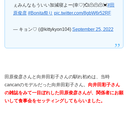
ぇみんなもういい加減寝よー(幸♡)💞🫠🫠🫠💓
#田
原俊彦
#Bonita祭り
pic.twitter.com/8gbW6r52RF
— キョン♡ (@kittykyon104)
September 25, 2022
田原俊彦さんと向井田彩子さんの馴れ初めは、当時
cancanのモデルだった向井田彩子さん。
向井田彩子さん
の雑誌をみて一目ぼれした田原俊彦さんが、関係者にお願
いして食事会をセッティングしてもらいました。