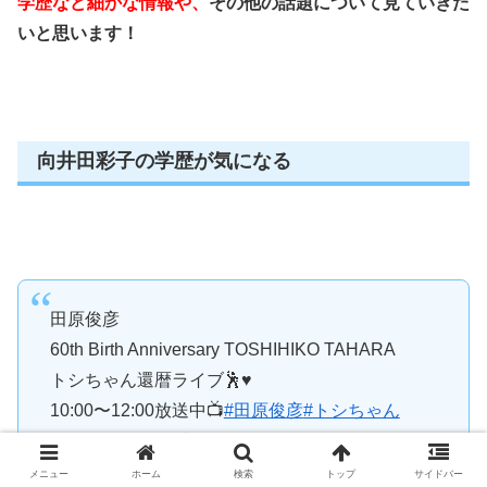
学歴など細かな情報や、
その他の話題について見ていきた
いと思います！
向井田彩子の学歴が気になる
田原俊彦
60th Birth Anniversary TOSHIHIKO TAHARA
トシちゃん還暦ライブ🕺♥️
10:00〜12:00放送中📺
#田原俊彦
#トシちゃん
#WOWOWライブ
#国際フォーラム
pic.twitter.com/tbcA1w506k
メニュー
ホーム
検索
トップ
サイドバー