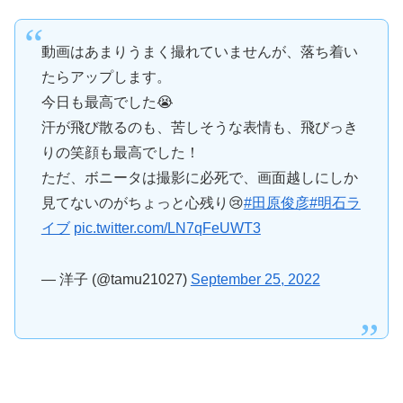
動画はあまりうまく撮れていませんが、落ち着い
たらアップします。
今日も最高でした😭
汗が飛び散るのも、苦しそうな表情も、飛びっき
りの笑顔も最高でした！
ただ、ボニータは撮影に必死で、画面越しにしか
見てないのがちょっと心残り😢
#田原俊彦
#明石ラ
イブ
pic.twitter.com/LN7qFeUWT3
— 洋子 (@tamu21027)
September 25, 2022