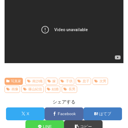
写真家
南沙織
嫁
子供
息子
次男
画像
篠山紀信
結婚
長男
シェアする
X
Facebook
はてブ
LINE
コピー