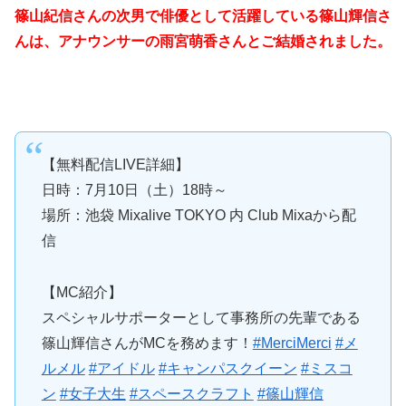
篠山紀信さんの次男で俳優として活躍している篠山輝信さ
んは、アナウンサーの雨宮萌香さんとご結婚されました。
【無料配信LIVE詳細】
日時：7月10日（土）18時～
場所：池袋 Mixalive TOKYO 内 Club Mixaから配
信
【MC紹介】
スペシャルサポーターとして事務所の先輩である
篠山輝信さんがMCを務めます！
#MerciMerci
#メ
ルメル
#アイドル
#キャンパスクイーン
#ミスコ
ン
#女子大生
#スペースクラフト
#篠山輝信