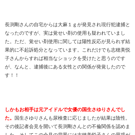
長渕剛さんの自宅からは大麻１ｇが発見され現行犯逮捕と
なったのですが、実は覚せい剤の使用も疑われていまし
た。ただ、覚せい剤使用に関しては陽性反応が見られず結
果的に不起訴処分となっています。これだけでも志穂美悦
子さんからすれば相当なショックを受けたと思うのです
が、なんと、逮捕後にある女性との関係が発覚したので
す！！
しかもお相手は元アイドルで女優の国生さゆりさんでし
た。
国生さゆりさんも尿検査に応じましたが結果は陰性。
その後記者会見を開いて長渕剛さんとの不倫関係を認めま
した。そしてこの会見の背景には志穂美悦子さんの思惑が