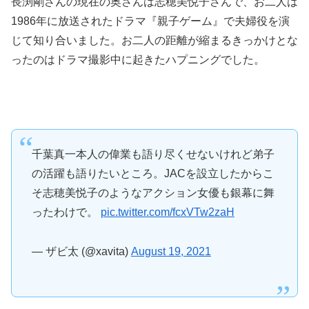
長渕剛さんの現在の奥さんは志穂美悦子さんで、お二人は
1986年に放送されたドラマ『親子ゲーム』で夫婦役を演
じて知り合いました。お二人の距離が縮まるきっかけとな
ったのはドラマ撮影中に起きたハプニングでした。
千葉真一本人の偉業も語り尽くせないけれど弟子
の活躍も語りたいところ。JACを設立したからこ
そ志穂美悦子のようなアクション女優も銀幕に舞
ったわけで。
pic.twitter.com/fcxVTw2zaH
— ザビ太 (@xavita)
August 19, 2021