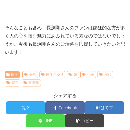
そんなことも含め、長渕剛さんのファンは熱狂的な方が多
く人の心を掴む魅力にあふれている方なのではないでしょ
うか。今後も長渕剛さんのご活躍を応援していきたいと思
います！
歌手
会見
国生さゆり
嫁
悦子
歴代
現在
長渕剛
シェアする
X
Facebook
はてブ
LINE
コピー