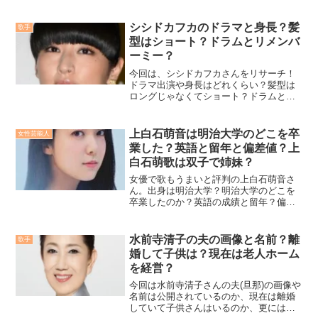
シシドカフカのドラマと身長？髪
歌手
型はショート？ドラムとリメンバ
ーミー？
今回は、シシドカフカさんをリサーチ！
ドラマ出演や身長はどれくらい？髪型は
ロングじゃなくてショート？ドラムとリ
メンバーミーについて調査しましたの
で、是非ご覧ください。
上白石萌音は明治大学のどこを卒
女性芸能人
業した？英語と留年と偏差値？上
白石萌歌は双子で姉妹？
女優で歌もうまいと評判の上白石萌音さ
ん。出身は明治大学？明治大学のどこを
卒業したのか？英語の成績と留年？偏差
値はどうなっているの？妹の上白石萌歌
も同じく女優だけど彼女は双子なの？そ
んな気になる姉妹について調べてみまし
水前寺清子の夫の画像と名前？離
歌手
た！
婚して子供は？現在は老人ホーム
を経営？
今回は水前寺清子さんの夫(旦那)の画像や
名前は公開されているのか、現在は離婚
していて子供さんはいるのか、更には現