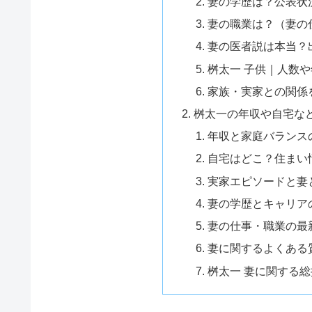
妻の学歴は？公表状
妻の職業は？（妻の
妻の医者説は本当？
桝太一 子供｜人数
家族・実家との関係
桝太一の年収や自宅な
年収と家庭バランス
自宅はどこ？住まい
実家エピソードと妻
妻の学歴とキャリア
妻の仕事・職業の最
妻に関するよくある
桝太一 妻に関する総