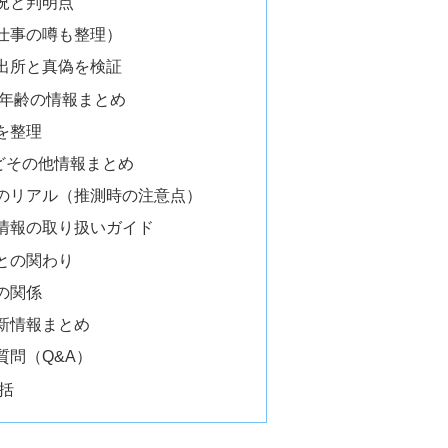
況と判明点
仕事の噂も整理）
出所と真偽を検証
や年齢の情報まとめ
を整理
どその他情報まとめ
のリアル（推測時の注意点）
情報の取り扱いガイド
との関わり
の関係
新情報まとめ
質問（Q&A）
括