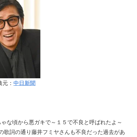
典元：
中日新聞
ちゃな頃から悪ガキで～１５で不良と呼ばれたよ～
の歌詞の通り藤井フミヤさんも不良だった過去があ