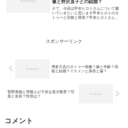
像と野沢直子との結婚？
さて、今回は甲本ヒロトさんについて書
いていきたいと思います甲本ヒロトのタ
トゥーと宗教と障害？甲本ヒロトさんは
ロッカーですから、なんだかタトゥーを
いれてそうだなーと思ってましたが、や
はりタトゥーを入れているみたいです。
そのタトゥーの画像がこち...
スポンサーリンク
博多大吉のタトゥー画像？嫁と年齢？高
校と結婚？イケメンと身長と歯？
菅野美穂と堺雅人が子供を英才教育？写
真と名前？性別は？
コメント