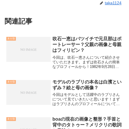
taka1124
関連記事
吹石一恵はバツイチで元旦那はボ
未分類
ートレーサー？父親の画像と母親
はフィリピン？
今回は、吹石一恵さんについて紹介させ
ていただきます。まずは吹石さんの簡単
なプロフィールから！1982年9月28日
大阪府生まれ。「山田太郎ものがたり」
「ROOKIES」「平清盛」をはじめ、たく
さんのドラマ、映画・CMにご出演されて
モデルのラブリの本名は白濱とい
未分類
いますね。...
ずみ？絵と母の画像？
今回はモデルとして活躍中のラブリさん
について見ていきたいと思います！まず
はラブリさんのプロフィールについてラ
ブリ生年月日：1989年11月27日出身地：
愛媛県血液型：O型身長：165cm父親が
日本人で母親がスペイン系フィリピン人
boaの現在の画像と整形？手首と
未分類
のハーフ。2...
背中のタトゥー？メリクリの歌詞