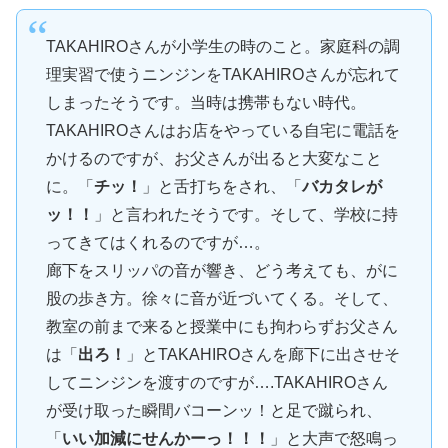
TAKAHIROさんが小学生の時のこと。家庭科の調
理実習で使うニンジンをTAKAHIROさんが忘れて
しまったそうです。当時は携帯もない時代。
TAKAHIROさんはお店をやっている自宅に電話を
かけるのですが、お父さんが出ると大変なこと
に。「
チッ！
」と舌打ちをされ、「
バカタレが
ッ！！
」と言われたそうです。そして、学校に持
ってきてはくれるのですが…。
廊下をスリッパの音が響き、どう考えても、がに
股の歩き方。徐々に音が近づいてくる。そして、
教室の前まで来ると授業中にも拘わらずお父さん
は「
出ろ！
」とTAKAHIROさんを廊下に出させそ
してニンジンを渡すのですが….TAKAHIROさん
が受け取った瞬間バコーンッ！と足で蹴られ、
「
いい加減にせんかーっ！！！
」と大声で怒鳴っ