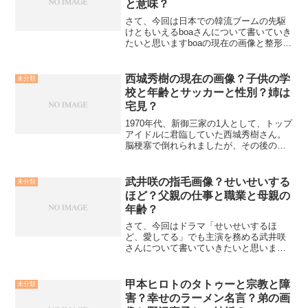
と意味？
さて、今回は日本での韓流ブームの先駆
けともいえるboaさんについて書いていき
たいと思いますboaの現在の画像と整形？
boaさんは2000年に韓国でデビューし、1
年後の2001年に日本でデビューします。
さらに2009年からはアメリカでの活動
西城秀樹の現在の画像？子供の学
未分類
を...
校と年齢とサッカーと性別？姉は
宅見？
1970年代、新御三家の1人として、トップ
アイドルに君臨していた西城秀樹さん。
脳梗塞で倒れられましたが、その後の現
在は？また、気になる子供さんについて
や、姉についてなども調べてみました。
西城秀樹の現在のノンストップ画像？
武井咲の指毛画像？せいせいする
未分類
2003年に韓国で脳...
ほど？父親の仕事と職業と母親の
年齢？
さて、今回はドラマ「せいせいするほ
ど、愛してる」でも主演を務める武井咲
さんについて書いていきたいと思いま
す！ドラマでは滝沢秀明さんとの不倫関
係が話題ですね！まずは武井さんの簡単
なプロフィールから武井 咲 （たけい え
甲本ヒロトのタトゥーと宗教と障
未分類
み）本名 武井 咲...
害？幸せのラーメン名言？弟の画