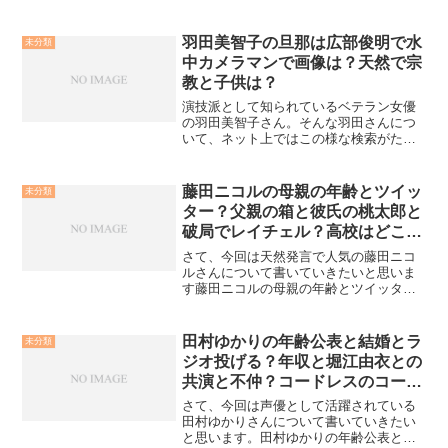
羽田美智子の旦那は広部俊明で水
未分類
中カメラマンで画像は？天然で宗
教と子供は？
演技派として知られているベテラン女優
の羽田美智子さん。そんな羽田さんにつ
いて、ネット上ではこの様な検索がたく
さん出ていますね。実際のところどうな
のでしょうか？順に見ていきたいと思い
ます。羽田美智子の旦那は広部俊明で水
藤田ニコルの母親の年齢とツイッ
未分類
中カメラマンで画像は？羽...
ター？父親の箱と彼氏の桃太郎と
破局でレイチェル？高校はどこで
動画？
さて、今回は天然発言で人気の藤田ニコ
ルさんについて書いていきたいと思いま
す藤田ニコルの母親の年齢とツイッタ
ー？まずは藤田ニコルさんの母親の話題
について。藤田ニコルさん、お母さんと
とても仲がいいそうで、ツイッターにも
田村ゆかりの年齢公表と結婚とラ
未分類
お母さんが作ってくれたお弁...
ジオ投げる？年収と堀江由衣との
共演と不仲？コードレスのコー
ル？
さて、今回は声優として活躍されている
田村ゆかりさんについて書いていきたい
と思います。田村ゆかりの年齢公表と結