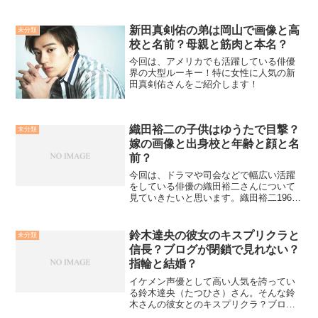
婚とラジオ投げる？田村ゆかりさんとい
えば、永遠の17歳という設定で熱狂的な
ファンが多いことで知られていますね〜
新田真剣佑の弟は岡山で画像と高
未分類
ファンはゆかり王国の王...
校と名前？母親と筋肉と本名？
今回は、アメリカでも活躍している俳優
界の大型ルーキー！特に女性に人気の新
田真剣佑さんをご紹介します！
織田裕二の子供はゆうたで目撃？
未分類
嫁の画像と出身校と年齢と顔と名
前？
今回は、ドラマや司会などで幅広い活躍
をしている俳優の織田裕二さんについて
見ていきたいと思います。織田裕二1967
年12月13日(48歳)神奈川県出身A型織田さ
んといえば、数万人規模のオーディショ
ンの中から選ばれドラマデビューを果た
鈴木達央の彼女のキスプリクラと
未分類
した俳優さ...
信長？ブログが閉鎖で見れない？
指輪と結婚？
イケメン声優として高い人気を誇ってい
る鈴木達央（たつひさ）さん。そんな鈴
木さんの彼女とのキスプリクラ？ブログ
が閉鎖？結婚指輪？などなど気になる噂