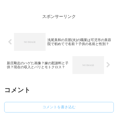
を調べてみました。鈴木達央の彼女のキ
スプリクラと信長？イケメン声優ともな
れば気になるのが彼女の存...
スポンサーリンク
浅尾美和の旦那(夫)の職業は可児市の美容
院で初めてで名前？子供の名前と性別？
新庄剛志のハゲた画像？嫁の慰謝料と子
供？現在の収入とバリとモトクロス？
コメント
コメントを書き込む