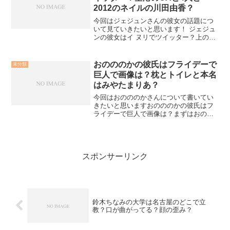
2012のネイルの川田由香？
今回はジェジュンさんの彼女の話題につ
いて見ていきたいと思います！ ジェジュ
ンの彼女はイ ヌリでツイッター？上の写
真からもわかる通り、イケメンっぷりが
爆発しているので彼女の噂が絶えないの
も納得できますよね。数ある噂のなかで
おのののかの彼氏はフライデーで
未分類
も、最近とくに話題な...
巨人で画像は？枕とトイレと本名
はみやたまりあ？
今回はおのののかさんについて書いてい
きたいと思いますおのののかの彼氏はフ
ライデーで巨人で画像は？まずはおのの
のかさんの彼氏の話題について。おのの
のかさんといえば、会見などで「恋人は
いません、募集中です」と言って、世の
男性ファンに希望を与えて...
スポンサーリンク
鈴木ちなみの大学は名古屋のどこで立
教？口が曲がってる？顔の歪み？