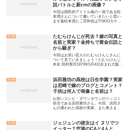
説バトルと新cmの画像？
今回は国民的アイドル嵐の一員である松
本潤さんについて書いていきたいと思い
ます嵐松本潤と二宮和也はTOKIOカケル
で喧嘩とバトルで不仲？まずは松本潤さ
んと二宮和也さんとの関係について。松
本潤さんと二宮和也さんは不仲なのか？
たむらけんじが死去？嫁の写真と
未分類
とよく話題になります...
名前と実家？金持ちで黄金伝説と
から騒ぎ？
今回はお笑い芸人のたむらけんじさんに
ついて見ていきましょう！たむらけんじ
本名 田村憲司1973年5月4日生まれ大阪府
出身A型吉本総合芸能学院(NSC)大阪校出
身で、現在は吉本クリエイティブ・エー
ジェンシー大阪本部。NSC大阪校では陣
浜田雅功の高校は日生学園？実家
未分類
内智則さ...
は尼崎で嫁のブログとコメント？
子供は何人で画像と名前は？
お笑いコンビ・ダウンタウンのツッコミ
担当である浜田雅功さん。今回、浜田さ
んの通われた高校や実家、また奥さまや
お子さんの事から不倫報道のその後まで
調べてみました。浜田雅功の高校は日生
学園？浜田雅功さんの出身高校ですが、
ジェジュンの彼女はイ ヌリでツ
未分類
日生学園第二高等学校です...
イッター？空港のCAと4人と