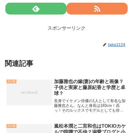
スポンサーリンク
taka1124
関連記事
加藤雅也の嫁(妻)の年齢と画像？
未分類
子供と実家と藤原紀香と学歴と卓
球？
長身でイケメン俳優の1人として有名な加
藤雅也さん。なんと身長は183cm！高
っ！そのルックスでモデルとしても俳優
としても活躍しています！そんな加藤雅
也さんの妻について話題となっています
ね。また、子供さんについてや、元カノ
嵐松本潤と二宮和也はTOKIOカケ
未分類
でもある藤原紀香さん...
ルで喧嘩で不仲？溺愛ブログと小