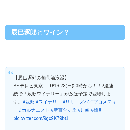
辰巳琢郎とワイン？
【辰巳琢郎の葡萄酒浪漫】
BSテレビ東京 10/16,23(日)23時から！！2週連
続で「蔵邸ワイナリー」が放送予定で登場しま
す。
#蔵邸
#ワイナリー
#リリーズバイプロメティ
ー
#カルナエスト
#新百合ヶ丘
#川崎
#鶴川
pic.twitter.com/9gc9K79bt1