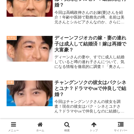
婚？
今回は高嶋政伸さんのお嫁(妻)さんを紹
介！年齢や医師で勤務先の噂、名前は美
元さんとシルビアさんなのか、さらには
再婚と現在の様子についても詳しく見て
いきたいと思います！
ディーンフジオカの嫁・妻の連れ
モデル
子は成人して結婚済！嫁は再婚で
大富豪？
ディーンさんの妻や、すでに成人し結婚
していると噂の連れ子さんについて、気
になる情報を徹底的に調査！「奥さんは
どんな人？」「連れ子はどんな子？」と
いう疑問をこちらで解説しています！
チャングンソクの彼女はパクシネ
俳優
とユナ？ドラマや㎝で仲良しで結
婚？
今回はチャングンソクさんの彼女を調
査！現在の彼女はパク・シネとユナさ
ん？ドラマや㎝で仲良しなのに結婚して
既婚者になっていた？熱愛の噂や歴代彼
女についても詳しく紹介！
小出恵介の実家は宮前平？父親は
俳優
メニュー
ホーム
検索
トップ
サイドバー
パナソニックか丸紅？現在の姿写