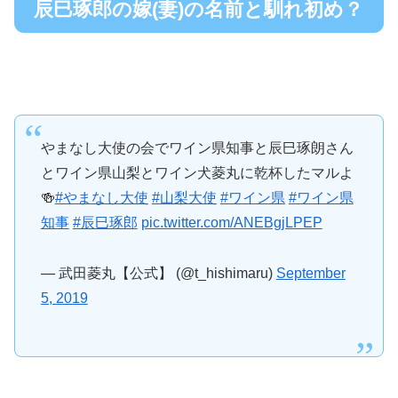
辰巳琢郎の嫁(妻)の名前と馴れ初め？
やまなし大使の会でワイン県知事と辰巳琢朗さん
とワイン県山梨とワイン犬菱丸に乾杯したマルよ
🍻
#やまなし大使
#山梨大使
#ワイン県
#ワイン県
知事
#辰巳琢郎
pic.twitter.com/ANEBgjLPEP
— 武田菱丸【公式】 (@t_hishimaru)
September
5, 2019