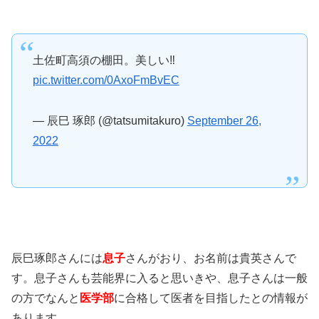
土佐町高須の棚田。美しい‼️
pic.twitter.com/0AxoFmBvEC
— 辰巳 琢郎 (@tatsumitakuro)
September 26,
2022
辰巳琢郎さんには
息子
さんがおり、お名前は貴英さんで
す。息子さんも芸能界に入ると思いきや、息子さんは一般
の方でなんと
医学部
に合格して医者を目指したとの情報が
あります。