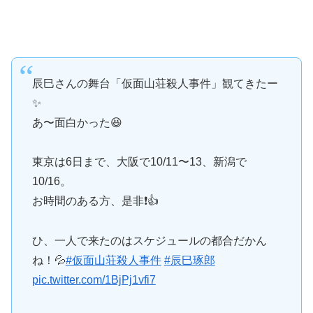
辰巳さんの舞台「仮面山荘殺人事件」観てきたー
✨
あ〜面白かった😆
東京は6日まで、大阪で10/11〜13、新潟で
10/16。
お時間のある方、是非❗️👍
ひ、一人で来たのはスケジュールの都合だかん
ね！💦
#仮面山荘殺人事件
#辰巳琢郎
pic.twitter.com/1BjPj1vfi7