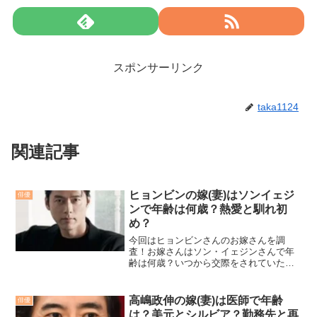
スポンサーリンク
taka1124
関連記事
ヒョンビンの嫁(妻)はソンイェジ
俳優
ンで年齢は何歳？熱愛と馴れ初
め？
今回はヒョンビンさんのお嫁さんを調
査！お嫁さんはソン・イェジンさんで年
齢は何歳？いつから交際をされていたの
かの馴れ初めや結婚式の参列者など気に
なる話題を詳しく紹介します。
高嶋政伸の嫁(妻)は医師で年齢
俳優
は？美元とシルビア？勤務先と再