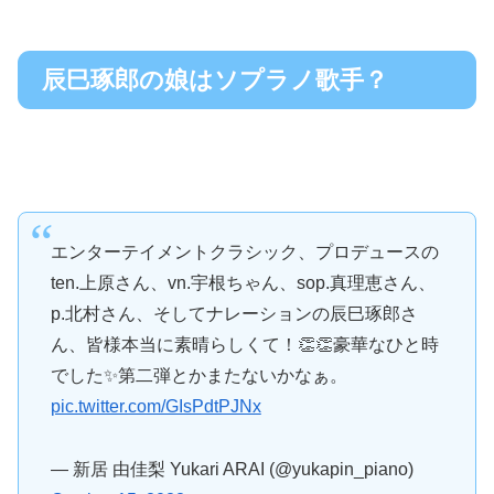
辰巳琢郎の娘はソプラノ歌手？
エンターテイメントクラシック、プロデュースの
ten.上原さん、vn.宇根ちゃん、sop.真理恵さん、
p.北村さん、そしてナレーションの辰巳琢郎さ
ん、皆様本当に素晴らしくて！👏👏豪華なひと時
でした✨第二弾とかまたないかなぁ。
pic.twitter.com/GIsPdtPJNx
— 新居 由佳梨 Yukari ARAI (@yukapin_piano)