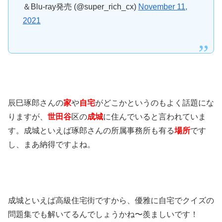
＆Blu-ray発売 (@super_rich_cx)
November 11,
2021
辰巳琢郎さんの
家
や
自宅
がどこかというのもよく話題にな
りますが、
世田谷
区の
成城
に住んでいると言われていま
す。成城といえば琢郎さんの所属事務所も有る
場所
です
し、まあ納得ですよね。
成城といえば高級住宅街ですから、優雅に自宅でクイズの
問題集でも解いてるんでしょうかね〜羨ましいです！