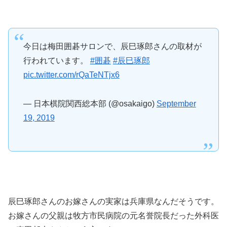
今日は梅田囲碁サロンで、辰巳琢郎さんの取材が
行われています。
#囲碁
#辰巳琢郎
pic.twitter.com/rQaTeNTjx6
— 日本棋院関西総本部 (@osakaigo)
September
19, 2019
辰巳琢郎さんのお嫁さんの実家は兵庫県なんだそうです。
お嫁さんの父親は牧方市民病院の元名誉院長だった外科医