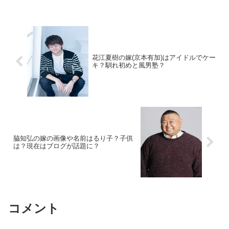
花江夏樹の嫁(京本有加)はアイドルでケー
キ？馴れ初めと風男塾？
脇知弘の嫁の画像や名前はるり子？子供
は？現在はブログが話題に？
コメント