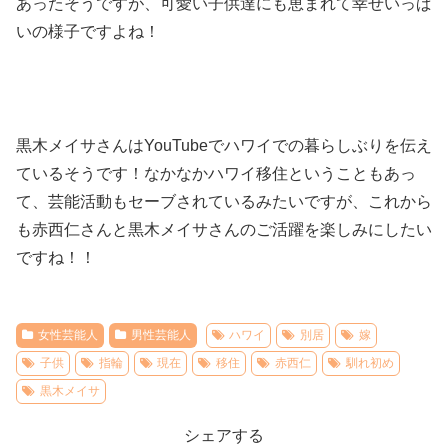
あったそうですが、可愛い子供達にも恵まれて幸せいっぱ
いの様子ですよね！
黒木メイサさんはYouTubeでハワイでの暮らしぶりを伝え
ているそうです！なかなかハワイ移住ということもあっ
て、芸能活動もセーブされているみたいですが、これから
も赤西仁さんと黒木メイサさんのご活躍を楽しみにしたい
ですね！！
女性芸能人
男性芸能人
ハワイ
別居
嫁
子供
指輪
現在
移住
赤西仁
馴れ初め
黒木メイサ
シェアする