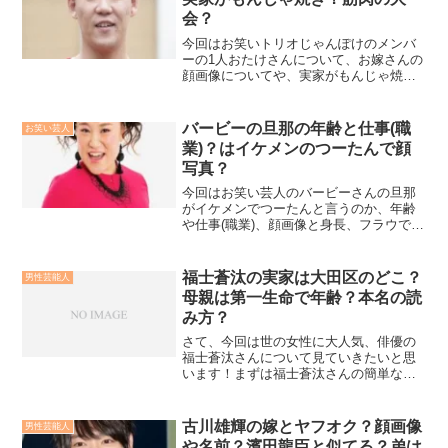
会？
今回はお笑いトリオじゃんぽけのメンバ
ーの1人おたけさんについて、お嫁さんの
顔画像についてや、実家がもんじゃ焼き
であるという噂の詳細、さらには筋肉の
大会への出場についても詳しく調べてい
きたいと思います！
バービーの旦那の年齢と仕事(職
お笑い芸人
業)？はイケメンのつーたんで顔
写真？
今回はお笑い芸人のバービーさんの旦那
がイケメンでつーたんと言うのか、年齢
や仕事(職業)、顔画像と身長、フラウでエ
ッセイとコラムとは、またインスタにお
たくについても多岐にリサーチ！
福士蒼汰の実家は大田区のどこ？
男性芸能人
母親は第一生命で年齢？本名の読
み方？
さて、今回は世の女性に大人気、俳優の
福士蒼汰さんについて見ていきたいと思
います！まずは福士蒼汰さんの簡単なプ
ロフィールから！
古川雄輝の嫁とヤフオク？顔画像
男性芸能人
や名前？濱田龍臣と似てる？弟は