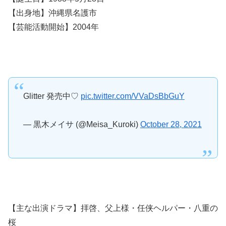
【出身地】沖縄県名護市
【芸能活動開始】2004年
Glitter 発売中♡
pic.twitter.com/VVaDsBbGuY
— 黒木メイサ (@Meisa_Kuroki)
October 28, 2021
【主な出演ドラマ】拝啓、父上様・任侠ヘルパー・八重の
桜