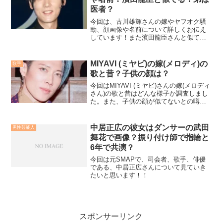
医者？
今回は、古川雄輝さんの嫁やヤフオク騒
動、顔画像や名前について詳しくお伝え
しています！また濱田龍臣さんと似てい
るのかや弟は医者なのかについても徹底
的にリサーチしました！
MIYAVI (ミヤビ)の嫁(メロディ)の
歌手
歌と昔？子供の顔は？
今回はMIYAVI (ミヤビ)さんの嫁(メロディ
さん)の歌と昔はどんな様子か調査しまし
た。また、子供の顔が似てないとの噂は
本当か？子供が改名で学校はどこに通っ
ているのか？徹底調査しました！
中居正広の彼女はダンサーの武田
男性芸能人
舞花で画像？振り付け師で指輪と
6年で共演？
今回は元SMAPで、司会者、歌手、俳優
である、中居正広さんについて見ていき
たいと思います！！
スポンサーリンク