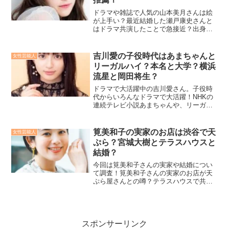
ドラマや雑誌で人気の山本美月さんは絵
が上手い？最近結婚した瀬戸康史さんと
はドラマ共演したことで急接近？出身は
福岡？大学時代はどんな感じ？推薦なの
か一般入試なのか？気になる話題の人を
しっかり掘り下げてみました！
吉川愛の子役時代はあまちゃんと
女性芸能人
リーガルハイ？本名と大学？横浜
流星と岡田将生？
ドラマで大活躍中の吉川愛さん。子役時
代からいろんなドラマで大活躍！NHKの
連続テレビ小説あまちゃんや、リーガル
ハイで注目していた方も多いのでは？本
名や大学、横浜流星との関係？岡田将生
との関係？気になる事を徹底調査しまし
筧美和子の実家のお店は渋谷で天
女性芸能人
た！
ぷら？宮城大樹とテラスハウスと
結婚？
今回は筧美和子さんの実家や結婚につい
て調査！筧美和子さんの実家のお店が天
ぷら屋さんとの噂？テラスハウスで共演
の宮城大樹さんとの関係？結婚して子供
はいる？ 写真集がすごくてドラマは孤狼
の血に出演されているのかを詳しく紹
介！
スポンサーリンク