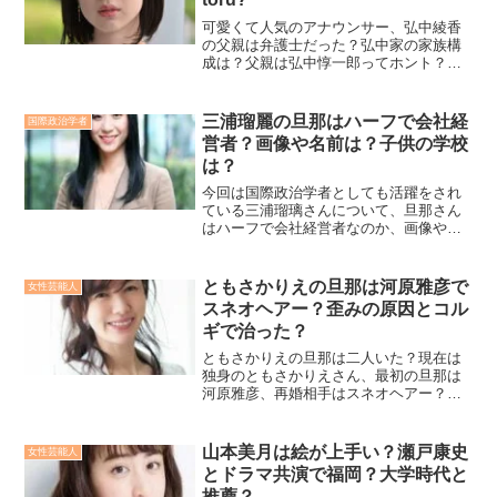
可愛くて人気のアナウンサー、弘中綾香
の父親は弁護士だった？弘中家の家族構
成は？父親は弘中惇一郎ってホント？実
は三菱商事説がホント？真相は？ワンオ
クtoruとは付き合っていた?弘中綾香の高
校時代は？とあらゆることを徹底チェッ
三浦瑠麗の旦那はハーフで会社経
国際政治学者
ク！
営者？画像や名前は？子供の学校
は？
今回は国際政治学者としても活躍をされ
ている三浦瑠璃さんについて、旦那さん
はハーフで会社経営者なのか、画像や名
前は判明しているのか、さらには子供の
学校や年齢についても詳しく調べていき
たいと思います！
ともさかりえの旦那は河原雅彦で
女性芸能人
スネオヘアー？歪みの原因とコル
ギで治った？
ともさかりえの旦那は二人いた？現在は
独身のともさかりえさん、最初の旦那は
河原雅彦、再婚相手はスネオヘアー？そ
れぞれ離婚したのはどうして？顔の歪み
の原因は何？現在は歪みはコルギで治っ
たの？それぞれの件、徹底調査しまし
山本美月は絵が上手い？瀬戸康史
女性芸能人
た！
とドラマ共演で福岡？大学時代と
推薦？