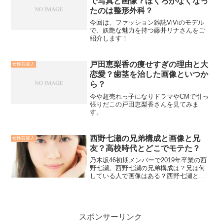
で写真と画像？ほくろがなくなっ
たのは整形外科？
今回は、ファッション雑誌ViViのモデル
で、妖艶な魅力を持つ藤井リナさんをご
紹介します！
戸田恵梨香の痩せすぎの理由と大
女性芸能人
恋愛？歯茎を治した画像といつか
ら？
今や超売れっ子になりドラマやCMで引っ
張りだこの戸田恵梨香さんを見てみま
す。
西野七瀬の兄弟構成と画像と兄
女性芸能人
友？高校時代とどこでモテた？
乃木坂46初期メンバーで2019年卒業の西
野七瀬。西野七瀬の兄弟構成は？兄は何
している人で画像はある？西野七瀬と兄
との関係は？西野七瀬のデビューのきっ
かけと高校時代、デビュー前はどこでモ
テていたのか？など徹底調査してみまし
た！
スポンサーリンク