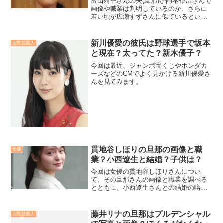
富田靖子さんの夫(旦那)が岡本裕治さんで
画像や職業は判明しているのか、さらに
若い頃が広瀬すずさんに似ているという
噂についてもリサーチしてみました！
新川優愛の彼氏は野球選手で坂本
女性芸能人
と現在？太ってた？新木優子？
今回は最近、ジャンボ宝くじやホンダカ
ーズなどのCMでよく見かける新川優愛さ
んを見てみます。
貫地谷しほりの旦那の画像と職
女優
業？小西遼生と結婚？子供は？
今回は女優の貫地谷しほりさんについ
て、その旦那さんの画像と職業を調べる
とともに、小西遼生さんとの結婚の噂と
は、さらには旦那さんとの間に子供はい
るのかについても詳しく調べていきたい
と思います！
藤井リナの旦那はプルデンシャル
女性芸能人