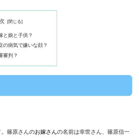
次
嫁と娘と子供？
症の病気で嫌いな顔？
審審判？
て。篠原さんの
お嫁さん
の名前は幸世さん、篠原信一