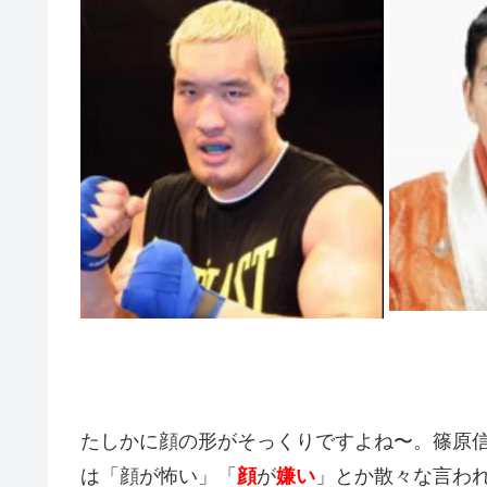
たしかに顔の形がそっくりですよね〜。篠原
は「顔が怖い」「
顔
が
嫌い
」とか散々な言わ