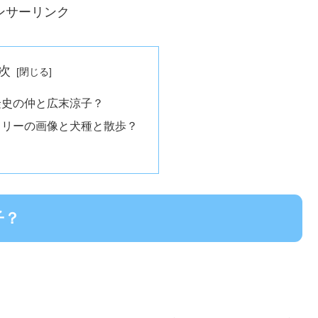
ンサーリンク
次
隆史の仲と広末涼子？
ィリーの画像と犬種と散歩？
？
子？