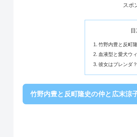
スポ
目
竹野内豊と反町
血液型と愛犬ウ
彼女はブレンダ
竹野内豊と反町隆史の仲と広末涼