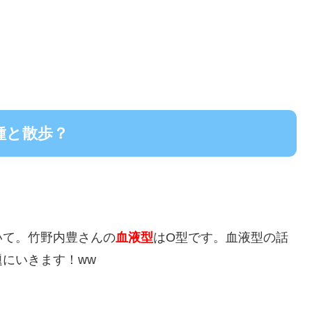
種と散歩？
いて。竹野内豊さんの
血液型
はO型です。血液型の話
にいきます！ww