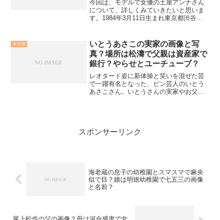
今回は、モデルで女優の土屋アンナさん
について、詳しくみていきたいと思いま
す。1984年3月11日生まれ東京都渋谷区
出身A型土屋さんといえば、女優としての
活動がまず最初に頭に浮かぶ方も多いの
ではないでしょうか? テレビでも頻繁に
いとうあさこの実家の画像と写
未分類
見かけます。歌...
真？場所は松濤で父親は資産家で
銀行？やらせとユーチューブ？
レオタード姿に新体操と笑いを混ぜた芸
で一躍有名となった、ピン芸人のいとう
あさこさん。いとうさんの実家やお父様
について、検索ワードが急上昇していま
すがその内容について見ていきたいと思
います。いとうあさこの実家の画像と写
真？場所は松濤で父親は資...
スポンサーリンク
海老蔵の息子の幼稚園とスマスマで麻央
似で目？娘は明徳幼稚園で七五三の画像
と名前？
尾上松也の父の画像？母は河合盛恵で女