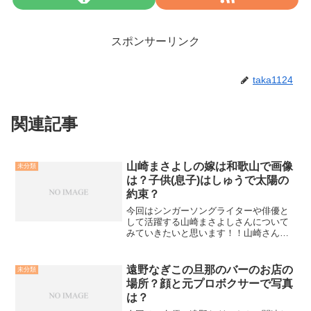
スポンサーリンク
taka1124
関連記事
山崎まさよしの嫁は和歌山で画像
未分類
は？子供(息子)はしゅうで太陽の
約束？
今回はシンガーソングライターや俳優と
して活躍する山崎まさよしさんについて
みていきたいと思います！！山崎さんの
プロフィールがこちら山崎まさよし（ヤ
マザキ マサヨシ）性別：男性生年月
日：1971/12/23星座：やぎ座血液型：A型
遠野なぎこの旦那のバーのお店の
未分類
身長：176c...
場所？顔と元プロボクサーで写真
は？