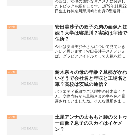
今回は、女優の遠野なぎこさんに関連し
たトピックを紹介します。1979年11月22
日生まれ神奈川県川崎市出身O型遠野さ
んと言えば、ファンも多いことで有名な
女優さんですね。親しみやすい印象で、
いわゆる「お高くとまった芸能人」とい
安田美沙子の双子の弟の画像と妊
未分類
う感じではありま...
娠？大学は寝屋川？実家は宇治で
住所？
今回は安田美沙子さんについて見ていき
たいと思います！安田美沙子さんといえ
ば、グラビアアイドルとして人気を総な
めにしましたね!そんな安田美沙子さんの
プロフィールがこちら
鈴木奈々の母の年齢？旦那がかわ
未分類
いそうで会社名と年収と工場名と
車？高校は茨城の通信？
バラエティ番組でご活躍中の鈴木奈々さ
ん。交際当時から旦那さまの事を色々暴
露されていましたね。そんな旦那さまに
ついてや、鈴木さんのご家族、高校など
を調べてみました。鈴木奈々の母の年
齢？鈴木さんが20歳の時から貯金してい
土屋アンナの太ももと腰のタトゥ
未分類
たお金を使って、ご両親に...
ー画像？息子のスカイはイケメ
ン？