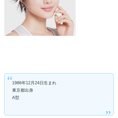
1986
年
12
月
24
日生まれ
東京都出身
A
型