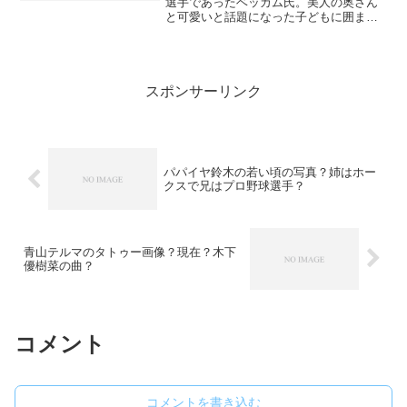
選手であったベッカム氏。美人の奥さん
と可愛いと話題になった子どもに囲まれ
て順風満帆に見えたものの…実は非常に
恐ろしい病に侵されていたのです。今回
はそんなベッカム氏の闇の部分に迫って
いこうと思います。ベッカ...
スポンサーリンク
パパイヤ鈴木の若い頃の写真？姉はホー
クスで兄はプロ野球選手？
青山テルマのタトゥー画像？現在？木下
優樹菜の曲？
コメント
コメントを書き込む