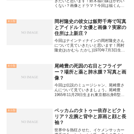
きたいと思います！鈴木福の妹はかわい
くない？画像とドラマ？今回は福くんの
妹さんについて見ていきたいと思いま
す！福くんは4人兄弟の長男で、下に妹2
人と弟がいます。長女の夢ちゃんは福く
岡村隆史の彼女は飯野千寿で写真
未分類
んと同じように子役として...
とアイドル？女優と画像？実家の
住所は上新庄？
今回はナインティナインの岡村隆史さん
について見ていきたいと思います！岡村
隆史(おかむら たかし)1970年7月3日生ま
れ大阪府出身B型岡村さんの簡単なプロフ
ィールについてはこちら高校のサッカー
部にいた頃、後輩として入ってきた矢部
尾崎豊の死因の右目とフライデ
未分類
浩之さんと出...
ー？場所と薬と肺水腫？写真と画
像？
今回は伝説のミュージシャン、尾崎豊さ
んについて見ていきましょう。尾崎豊
1965年11月29日生まれ東京都出身B型尾
崎さんは小学生時代は不登校、中学では
生徒会副会長を務めるも喫煙により停
学、高校では喫煙、オートバイ事故、飲
ベッカムのタトゥー依存とビクト
未分類
酒に加え乱闘事件も起...
リア？左腕と背中と原画と顔と長
袖？
世界中を熱狂させた、イケメンサッカー