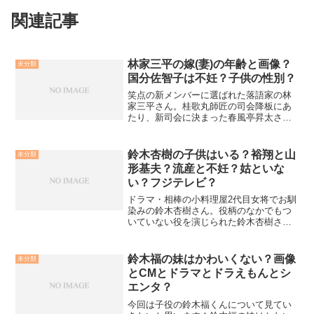
関連記事
林家三平の嫁(妻)の年齢と画像？
未分類
国分佐智子は不妊？子供の性別？
笑点の新メンバーに選ばれた落語家の林
家三平さん。桂歌丸師匠の司会降板にあ
たり、新司会に決まった春風亭昇太さん
の後枠として、大抜擢です。笑点ではお
年寄りにも分かりやすい大喜利の回答
で、好感が持てます。そんな林家三平さ
鈴木杏樹の子供はいる？裕翔と山
未分類
んのプライベートはどんな感...
形基夫？流産と不妊？姑といな
い？フジテレビ？
ドラマ・相棒の小料理屋2代目女将でお馴
染みの鈴木杏樹さん。役柄のなかでもつ
いていない役を演じられた鈴木杏樹さん
ですが子供さんがいる？流産？不妊？
姑？などなど実際にはお子さんはいなか
った！とネットでは話題となっています
鈴木福の妹はかわいくない？画像
未分類
ね。その気になる内容につ...
とCMとドラマとドラえもんとシ
エンタ？
今回は子役の鈴木福くんについて見てい