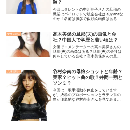
齢？
今回はタレントの中川翔子さんの旦那の
職業はパイロットで航空会社はjalかanaな
のか！名前は勝彦で似顔絵画像はあるの
か、さらには馴れ初めと出会いについて
も詳しく調べるとともに、亡くなったと
いう噂も調査だよ！
高木美保の旦那(夫)の画像と会
女性芸能人
社？中国人で学歴と若い頃は？
女優でコメンテーターの高木美保さんの
旦那(夫)の画像はある？旦那(夫)の会社は
何をしている会社？高木美保さんの旦那
(夫)は実は中国人って本当？高木美保の学
歴と若い頃の写真はある？など、様々な
角度から調査してみました！
谷村奈南の母娘ショットと年齢？
女性芸能人
実家？ヒット曲の歌？井岡一翔と
ソンミ？
今回は、歌手活動を休止をしています
が、抜群のプロポーションとラテン系の
曲が印象的な谷村奈南さんを見てみま
す。