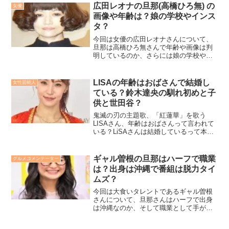
広田レオナの旦那(高橋ひろ無) の
女優
画像や年齢は？娘の学校やインス
タ？
今回は女優の広田レオナさんについて、
旦那は高橋ひろ無さんで年齢や画像は判
明しているのか、さらには娘の学校やイ
ンスタと成人式が話題で息子はマークと
いうのかについても詳しく調べてみまし
た！
LISAの年齢はおばさんで結婚し
女性芸能人
ている？鈴木達央の馴れ初めと子
供と世田谷？
鬼滅の刃の主題歌、「紅蓮華」を歌う
LISAさん、年齢はおばさんって言われて
いる？LiSAさんは結婚しているって本
当？LiSAさんの旦那は鈴木達央さんで二
人の馴れ初めと子供？住まいは世田谷っ
てホント？徹底調査しました。
ギャル曽根の旦那はハーフで職業
グルメコメンテーター
は？出身は沖縄で番組は脱力タイ
ムズ？
今回は大食いタレントであるギャル曽根
さんについて、旦那さんはハーフで出身
は沖縄なのか、そして職業として手がけ
る番組の脱力タイムズについて、さらに
はお二人の馴れ初めとダイエットレシピ