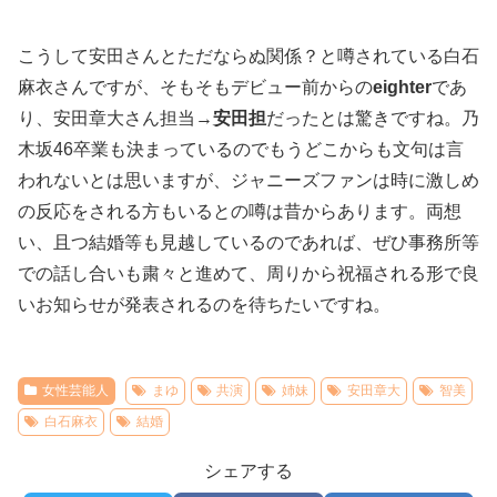
こうして安田さんとただならぬ関係？と噂されている白石
麻衣さんですが、そもそもデビュー前からの
eighter
であ
り、安田章大さん担当→
安田担
だったとは驚きですね。乃
木坂46卒業も決まっているのでもうどこからも文句は言
われないとは思いますが、ジャニーズファンは時に激しめ
の反応をされる方もいるとの噂は昔からあります。両想
い、且つ結婚等も見越しているのであれば、ぜひ事務所等
での話し合いも粛々と進めて、周りから祝福される形で良
いお知らせが発表されるのを待ちたいですね。
女性芸能人
まゆ
共演
姉妹
安田章大
智美
白石麻衣
結婚
シェアする