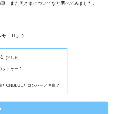
の事、また奥さまについてなど調べてみました。
ンサーリンク
次
のタトゥー？
とCNBLUEとロンハーと画像？
？