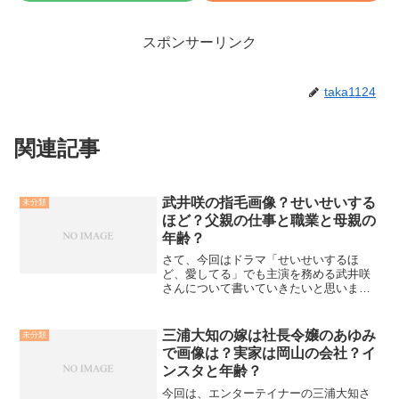
スポンサーリンク
taka1124
関連記事
武井咲の指毛画像？せいせいする
未分類
ほど？父親の仕事と職業と母親の
年齢？
さて、今回はドラマ「せいせいするほ
ど、愛してる」でも主演を務める武井咲
さんについて書いていきたいと思いま
す！ドラマでは滝沢秀明さんとの不倫関
係が話題ですね！まずは武井さんの簡単
なプロフィールから武井 咲 （たけい え
三浦大知の嫁は社長令嬢のあゆみ
未分類
み）本名 武井 咲...
で画像は？実家は岡山の会社？イ
ンスタと年齢？
今回は、エンターテイナーの三浦大知さ