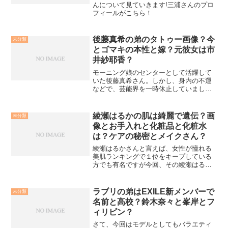
んについて見ていきます!三浦さんのプロ
フィールがこちら！
後藤真希の弟のタトゥー画像？今
未分類
とゴマキの本性と嫁？元彼女は市
井紗耶香？
モーニング娘のセンターとして活躍して
いた後藤真希さん。しかし、身内の不運
などで、芸能界を一時休止していました
ね。現在、無事復帰されましたが弟さん
のタトゥー画像について話題となってお
りまた、ゴマキの本性？や元彼女が市井
綾瀬はるかの肌は綺麗で遺伝？画
未分類
紗耶香とソニン？などなど...
像とお手入れと化粧品と化粧水
は？ケアの秘密とメイクさん？
綾瀬はるかさんと言えば、女性が憧れる
美肌ランキングで１位をキープしている
方でも有名ですが今回、その綾瀬はるか
さんの美肌の秘密に迫りたいと思いま
す。 綾瀬はるかの肌は綺麗で遺伝？画像
とお手入れと化粧品と化粧水は？ 肌質は
ラブリの弟はEXILE新メンバーで
未分類
親からの遺伝が大きく絡...
名前と高校？鈴木奈々と峯岸とフ
ィリピン？
さて、今回はモデルとしてもバラエティ