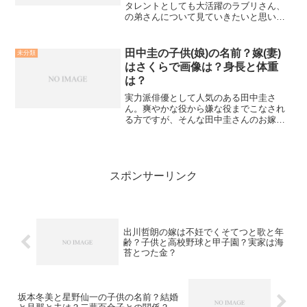
タレントとしても大活躍のラブリさん、
の弟さんについて見ていきたいと思いま
す！まずは、ラブリさんのプロフィール
について生年月日 1989年11月27日
出身地 愛媛県血液型 O
田中圭の子供(娘)の名前？嫁(妻)
未分類
型身長 ...
はさくらで画像は？身長と体重
は？
実力派俳優として人気のある田中圭さ
ん。爽やかな役から嫌な役までこなされ
る方ですが、そんな田中圭さんのお嫁さ
んについてや、子供さんについて話題と
なっていますね。また、気になる田中圭
さんの身長や体重についてもご紹介した
いと思います。田中圭の嫁(...
スポンサーリンク
出川哲朗の嫁は不妊でくそてつと歌と年
齢？子供と高校野球と甲子園？実家は海
苔とつた金？
坂本冬美と星野仙一の子供の名前？結婚