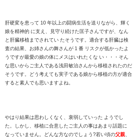
肝硬変を患って 10 年以上の闘病生活を送りながら、輝く
娘を精神的 に支え、見守り続けた匡子さんですが、なん
と肝臓移植までされてい たそうです。適合する肝臓は検
査の結果、お姉さんの舞さんが 1 番 リスクが低かったよ
うですが最愛の娘の体にメスはいれたくな い・・・そん
な思いからご主人である浅田敏治さんから移植されたのだ
そうです。どう考えても実子である娘から移植の方が適合
すると素人でも思いますよね。
やはり結果は思わしくなく、衰弱していった ようでし
た。しかし、移植に合意したご主人の事はあまり話題に
なっていません。どんな方なのでしょう?若い頃の
父親
、