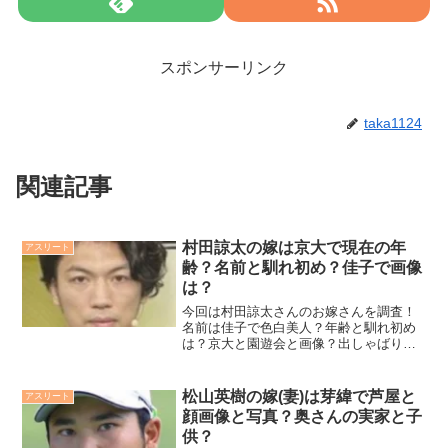
スポンサーリンク
taka1124
関連記事
村田諒太の嫁は京大で現在の年
アスリート
齢？名前と馴れ初め？佳子で画像
は？
今回は村田諒太さんのお嫁さんを調査！
名前は佳子で色白美人？年齢と馴れ初め
は？京大と園遊会と画像？出しゃばりで
炎上の真相？現在と中村アンさんとの関
係も詳しく見るよ！
松山英樹の嫁(妻)は芽緯で芦屋と
アスリート
顔画像と写真？奥さんの実家と子
供？