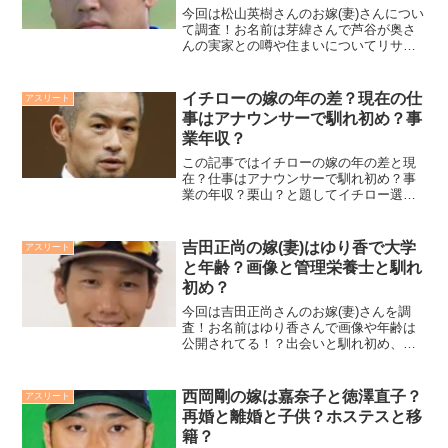
今回は松山英樹さんのお嫁(妻)さんについ
て調査！お名前は芽緯さんで芦谷が奥さ
んの実家との噂や住まいについてリサー
チ！子供さんと顔画像や写真についても
徹底調査してみました！
イチローの嫁の年の差？現在の仕
アスリート
事はアナウンサーで馴れ初め？事
業年収？
この記事ではイチローの嫁の年の差と現
在？仕事はアナウンサーで馴れ初め？事
業の年収？栗山？と題してイチロー選手
と嫁さんにまつわる仕事や年収や馴れ初
めなど気になる情報を徹底調査していま
す！
吉田正尚の嫁(妻)はゆり香で大学
アスリート
と年齢？画像と管理栄養士と馴れ
初め？
今回は吉田正尚さんのお嫁(妻)さんを調
査！お名前はゆり香さんで画像や年齢は
公開されてる！？出会いと馴れ初め、大
学はどこで管理栄養士との噂、ツイッタ
ーとインスタをされているのかについて
も調査しました。是非ご覧ください！
西岡剛の嫁は嘉奈子と徳澤直子？
アスリート
再婚と離婚と子供？ホステスと移
籍？