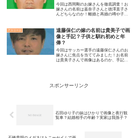
今回は西岡剛のお嫁さんを徹底調査！お
嫁さんの名前は嘉奈子さんと徳澤直子さ
んどちらなのか！離婚と再婚の噂や子供
さんの現在についても！お嫁さんが元ホ
ステスとの噂や移籍した経緯も詳しく解
説していきます！
遠藤保仁の嫁の名前は貴美子で画
アスリート
像と手記？子供と馴れ初めと年
俸？
今回はサッカー選手の遠藤保仁さんのお
嫁さんに焦点を当ててみました！お名前
は貴美子さんで画像はあるのか、手記を
出版されているのか調査！子供さんと年
棒はいくらで海外オファーがあったのか
と現在についてもみていきたいと思いま
す！
スポンサーリンク
石田ゆり子の妹はひかりで画像と夜行観
覧車？結婚相手の年齢？実家は我孫子？
石橋貴明のメガネはトニーセイムで画