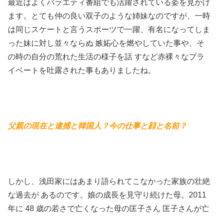
最近はよくバラエティ番組でも活躍されている姿を見かけ
ます。とても仲の良い双子のような姉妹なのですが、一時
は同じスケートと言うスポーツで一躍、有名になってしま
った妹に対し並々ならぬ 嫉妬心を燃やしていた事や、そ
の時の自分の荒れた生活の様子を話 すなど赤裸々なプラ
イベートを吐露された事もありましたね。
父親の現在と逮捕と韓国人？今の仕事と顔と名前？
しかし、浅田家にはあまり語られてこなかった家族の壮絶
な過去が あるのです。娘の成長を見守り続けた母。2011
年に 48 歳の若さで亡くなった母の匡子さん 匡子さんが亡