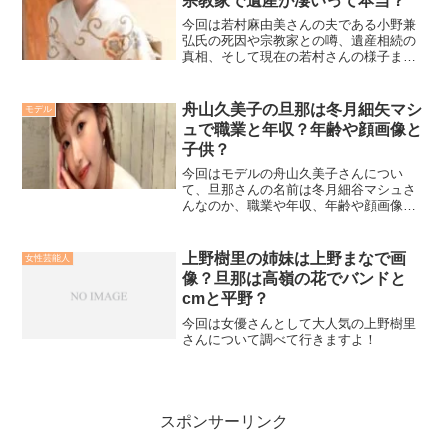
宗教家で遺産が凄いって本当？
今回は若村麻由美さんの夫である小野兼
弘氏の死因や宗教家との噂、遺産相続の
真相、そして現在の若村さんの様子まで
を徹底的に解説していきます！
舟山久美子の旦那は冬月細矢マシ
モデル
ュで職業と年収？年齢や顔画像と
子供？
今回はモデルの舟山久美子さんについ
て、旦那さんの名前は冬月細谷マシュさ
んなのか、職業や年収、年齢や顔画像に
ついて、そして子供の性別や名前につい
ても詳しく調べていきたいと思います！
上野樹里の姉妹は上野まなで画
女性芸能人
像？旦那は高嶺の花でバンドと
cmと平野？
今回は女優さんとして大人気の上野樹里
さんについて調べて行きますよ！
スポンサーリンク