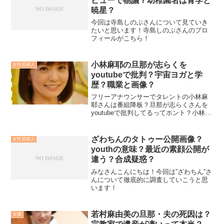
ビューで物議？幼稚園名は青学と
暁星？
今回は寺島しのぶさんについて見ていき
たいと思います！寺島しのぶさんのプロ
フィールがこちら！
小林麻耶の旦那が志らくを
女性芸能人
youtubeで批判？宇宙ヨガと学
歴？職業と画像？
フリーアナウンサーでタレントの小林麻
耶さんは番組降板？旦那が志らくさんを
youtubeで批判してるってホント？小林麻
耶さんの旦那さんは國光吟さんで宇宙ヨ
ガと学歴？結局のところ職業は何？で画
像はあるの？徹底調査してみました！
ざわちんのタトゥー公開画像？
女性芸能人
youthの意味？最近の素顔公開が
違う？合成疑惑？
みなさんこんにちは！今回は”ざわちん”さ
んについて徹底的に調査していこうと思
います！
若村麻由美の旦那・夫の死因は？
女優