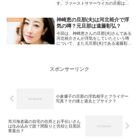
す。ファーストサマーウイカの旦那はど
んな人？ファーストサマーウイカさんと
言えば今やバラエティ番組には欠かせな
い、ガヤ、コメンテーター、お色気？等
神崎恵の旦那(夫)は河北裕介で浮
女性芸能人
様々な役割を担う、各大物...
気の噂？元旦那は遠藤彰弘？
今回は、神崎恵さんの旦那(夫)さんである
河北裕介さんが浮気をしていたという噂
について、また元旦那(夫)である遠藤彰弘
さんについてもリサーチしてみました！
スポンサーリンク
小倉優子の旦那の浮気相手とフライデー
写真？その後と過去とブサイク？
市川海老蔵の自宅の住所とお手伝いさん
は住み込みで誰？間取りと売却と目黒区
青葉台？