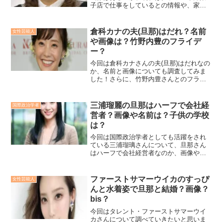
子店で仕事をしているとの情報や、家族
散財という情報についてもリサーチして
みました！
倉科カナの夫(旦那)はだれ？名前
女性芸能人
や画像は？竹野内豊のフライデ
ー？
今回は倉科カナさんの夫(旦那)はだれなの
か、名前と画像についても調査してみま
した！さらに、竹野内豊さんとのフライ
デー写真についてや復縁の可能性につい
てもリサーチしてみました！
三浦瑠麗の旦那はハーフで会社経
国際政治学者
営者？画像や名前は？子供の学校
は？
今回は国際政治学者としても活躍をされ
ている三浦瑠璃さんについて、旦那さん
はハーフで会社経営者なのか、画像や名
前は判明しているのか、さらには子供の
学校や年齢についても詳しく調べていき
たいと思います！
ファーストサマーウイカのすっぴ
女性芸能人
んと水着姿で旦那と結婚？画像？
bis？
今回はタレント・ファーストサマーウイ
カさんについて調べていきたいと思いま