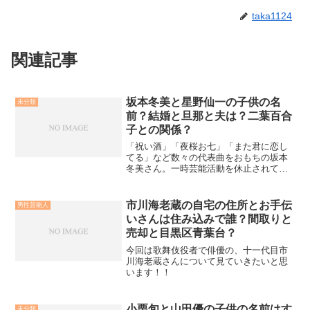
taka1124
関連記事
坂本冬美と星野仙一の子供の名
未分類
前？結婚と旦那と夫は？二葉百合
子との関係？
「祝い酒」「夜桜お七」「また君に恋し
てる」など数々の代表曲をおもちの坂本
冬美さん。一時芸能活動を休止されてい
ましたが、現在は活動再開されていま
す。そんな坂本さんですが、星野仙一さ
んやお子さん、結婚、双葉百合子さんと
市川海老蔵の自宅の住所とお手伝
男性芸能人
の関係などが話題に上がって...
いさんは住み込みで誰？間取りと
売却と目黒区青葉台？
今回は歌舞伎役者で俳優の、十一代目市
川海老蔵さんについて見ていきたいと思
います！！
小栗旬と山田優の子供の名前はす
未分類