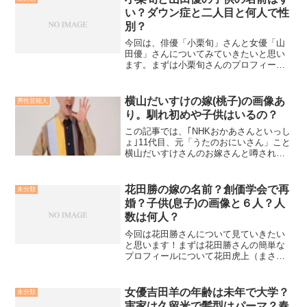
い？ダウン症と二人目と何人で性
別？
今回は、俳優「小栗旬」さんと女優「山
田優」さんについてみていきたいと思い
ます。まずは小栗旬さんのプロフィール
から1982年12月26日東京都生まれO型小
栗旬さんは、父が舞台監督をされている
「小栗哲家」さん、兄は、以前俳優をし
横山だいすけの嫁(桃子)の画像あ
男性芸能人
ていた「小栗了」...
り。馴れ初めや子供はいるの？
この記事では、｢NHKおかあさんといっし
ょ｣11代目、元「うたのおにいさん」こと
横山だいすけさんのお嫁さんと噂される
桃子さんとう方の画像や馴れ初め、子供
はいるのかということについて紹介して
いきます！
花田勝の嫁の名前？創価学会で再
未分類
婚？子供(息子)の画像と６人？人
数は何人？
今回は花田勝さんについて見ていきたい
と思います！まずは花田勝さんの簡単な
プロフィールについて花田虎上（まさ
る）本名 花田 勝生年月日 1971年1月20日
（42歳）出身 東京都中野区（出生地・東
京都杉並区）身長 180cm血液型 B型体
女優吉田羊の年齢は未年で大学？
未分類
重 ...
実家は久留米で髪型はパーマ？春