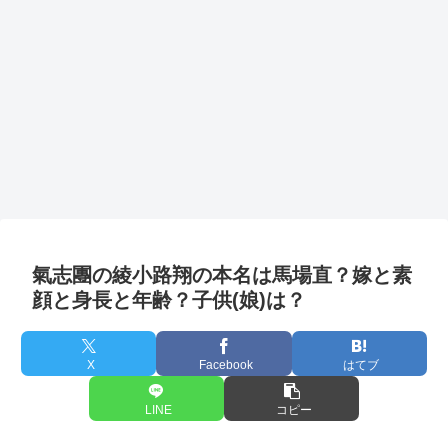
氣志團の綾小路翔の本名は馬場直？嫁と素
顔と身長と年齢？子供(娘)は？
X
Facebook
はてブ
LINE
コピー