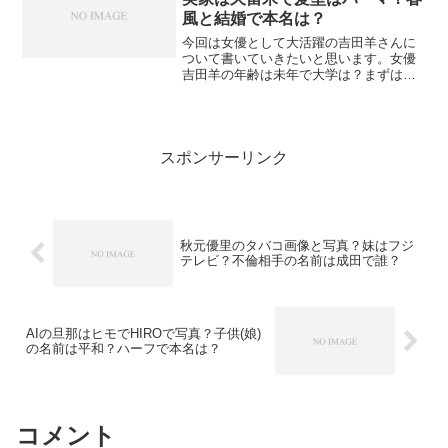
風と結婚で本名は？
今回は女優として大活躍の吉田羊さんに
ついて書いていきたいと思います。女優
吉田羊の年齢は未年で大学は？まずは吉
田羊さんの年齢から。吉田羊さんといえ
ば、年齢を非公開にしていることでも有
名ですね。ただ、ネット上ではすっかり
リサーチされており、19...
スポンサーリンク
秋元優里のタバコ画像と写真？妹はフジ
テレビ？不倫相手の名前は成田で誰？
AIの旦那はヒモでHIROで写真？子供(娘)
の名前は平和？ハーフで本名は？
コメント