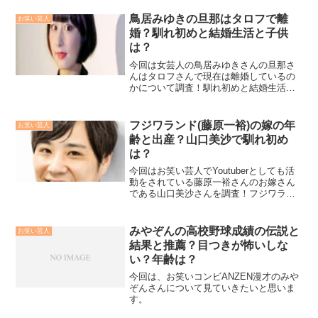
底検証！知りたかった疑問がここで解決
されます！
鳥居みゆきの旦那はタロフで離
お笑い芸人
婚？馴れ初めと結婚生活と子供
は？
今回は女芸人の鳥居みゆきさんの旦那さ
んはタロフさんで現在は離婚しているの
かについて調査！馴れ初めと結婚生活と
子供についてもリサーチ！
フジワランド(藤原一裕)の嫁の年
お笑い芸人
齢と出産？山口美沙で馴れ初め
は？
今回はお笑い芸人でYoutuberとしても活
動をされている藤原一裕さんのお嫁さん
である山口美沙さんを調査！フジワラン
ドのお嫁さんの愛称は嫁ランドで山口美
沙さんの年齢は？馴れ初めは明かされて
いるのかやブログはされている？子役時
みやぞんの高校野球成績の伝説と
お笑い芸人
代は天才テレビくんに出演？出産やイン
結果と推薦？目つきが怖いしな
スタについても！
い？年齢は？
今回は、お笑いコンビANZEN漫才のみや
ぞんさんについて見ていきたいと思いま
す。