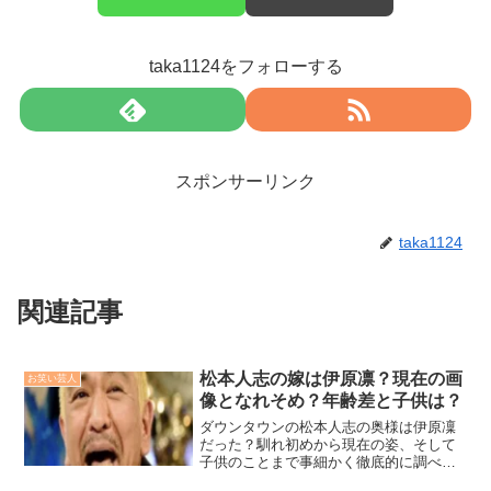
taka1124をフォローする
スポンサーリンク
taka1124
関連記事
松本人志の嫁は伊原凛？現在の画
お笑い芸人
像となれそめ？年齢差と子供は？
ダウンタウンの松本人志の奥様は伊原凜
だった？馴れ初めから現在の姿、そして
子供のことまで事細かく徹底的に調べて
みました！自宅はラピュタ？との噂も徹