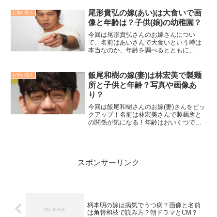
尾形貴弘の嫁(あい)は大食いで画
お笑い芸人
像と年齢は？子供(娘)の幼稚園？
今回は尾形貴弘さんのお嫁さんについ
て、名前はあいさんで大食いという噂は
本当なのか、年齢を調べるとともに、子
供(娘)の幼稚園はどこかについても詳しく
調査してみました！
飯尾和樹の嫁(妻)は林宏美で製麺
お笑い芸人
所と子供と年齢？写真や画像あ
り？
今回は飯尾和樹さんのお嫁(妻)さんをピッ
クアップ！名前は林宏美さんで製麺所と
の関係が気になる！年齢はおいくつで写
真と画像は公表されているのか、子供さ
んがいるのかについても調査しました！
スポンサーリンク
柄本明の嫁は病気でうつ病？画像と名前
は角替和枝で読み方？朝ドラマとCM？