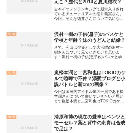
えこ？歴代と2014と夏川結衣？
吉本イケメンランキングで殿堂入りされ
ているチュートリアルの徳井義実さん。
今回、そんな徳井さんについて気になる
噂を探っていきたいと思います。徳井義
実の彼女はじゃべくりとフライデー？ネ
プチューンさん達と一緒にされているし
沢村一樹の子供(息子)のバスケと
未分類
ゃべくり００７。毎回豪華...
学校と年齢？妹のうどんと結婚？
さて、今回は俳優として大活躍の沢村一
樹さんについて見ていきたいと思いま
す！沢村一樹の子供(息子)のバスケと学校
と年齢？まずは沢村一樹さんの息子さん
について。沢村一樹さんの息子さんはバ
スケをしているそうです。数年前テレビ
嵐松本潤と二宮和也はTOKIOカケ
未分類
番組で、バスケをされて...
ルで喧嘩で不仲？溺愛ブログと小
説バトルと新cmの画像？
今回は国民的アイドル嵐の一員である松
本潤さんについて書いていきたいと思い
ます嵐松本潤と二宮和也はTOKIOカケル
で喧嘩とバトルで不仲？まずは松本潤さ
んと二宮和也さんとの関係について。松
本潤さんと二宮和也さんは不仲なのか？
清原和博の現在の愛車はベンツと
未分類
とよく話題になります...
モーゼル？薬と背中の刺青は合成
で足は？