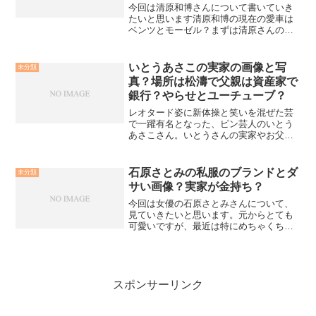
今回は清原和博さんについて書いていき
たいと思います清原和博の現在の愛車は
ベンツとモーゼル？まずは清原さんの愛
車の話題について。清原さんといえば大
の車好きで有名です。なんと最初に車を
買ったのは19歳！金持ち！最初の車がず
いとうあさこの実家の画像と写
未分類
ばりBMW！19歳には...
真？場所は松濤で父親は資産家で
銀行？やらせとユーチューブ？
レオタード姿に新体操と笑いを混ぜた芸
で一躍有名となった、ピン芸人のいとう
あさこさん。いとうさんの実家やお父様
について、検索ワードが急上昇していま
すがその内容について見ていきたいと思
います。いとうあさこの実家の画像と写
石原さとみの私服のブランドとダ
未分類
真？場所は松濤で父親は資...
サい画像？実家が金持ち？
今回は女優の石原さとみさんについて、
見ていきたいと思います。元からとても
可愛いですが、最近は特にめちゃくちゃ
可愛いですよね！1986年12月24日生まれ
東京都出身A型石原さんといえば、着実に
実績を積み続けている女優としてのイメ
ージが大きいの...
スポンサーリンク