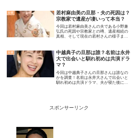
巣がんとの噂も見ていきましょう！
若村麻由美の旦那・夫の死因は？
女優
宗教家で遺産が凄いって本当？
今回は若村麻由美さんの夫である小野兼
弘氏の死因や宗教家との噂、遺産相続の
真相、そして現在の若村さんの様子まで
を徹底的に解説していきます！
中越典子の旦那は誰？名前は永井
女優
大で出会いと馴れ初めは共演ドラ
マ？
今回は中越典子さんの旦那さんは誰なの
かを調査！名前は永井大さんで出会いと
馴れ初めは共演ドラマ、夫が寝た後にだ
った？結婚記念日はいつなのかについて
も詳しく！
スポンサーリンク