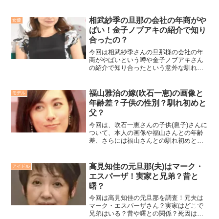
を検証。妹さんの詳細、現在に至るま
で、まるごと蓮佛美沙子さんでお送りし
ます！
相武紗季の旦那の会社の年商がや
女優
ばい！金子ノブアキの紹介で知り
合ったの？
今回は相武紗季さんの旦那様の会社の年
商がやばいという噂や金子ノブアキさん
の紹介で知り合ったという意外な馴れ初
め、そして知られざる現在の生活まで、
気になる情報を余すところなく徹底解説
します！
福山雅治の嫁(吹石一恵)の画像と
モデル
年齢差？子供の性別？馴れ初めと
父？
今回は、吹石一恵さんの子供(息子)さんに
ついて、本人の画像や福山さんとの年齢
差、さらには福山さんとの馴れ初めと吹
石さんの父、交際期間と福山さんとの共
演実績ついて徹底的に検証してみまし
た。
高見知佳の元旦那(夫)はマーク・
アイドル
エスパーザ！実家と兄弟？昔と
曙？
今回は高見知佳の元旦那を調査！元夫は
マーク・エスパーザさん？実家はどこで
兄弟はいる？昔や曙との関係？死因は卵