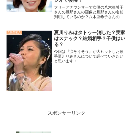
ジオで復帰？
フリーアナウンサーで女優の八木亜希子
さんの旦那さんの画像と旦那さんの名前
判明しているのか？八木亜希子さんの現
在は病気なの？線維筋痛症で病院治療？
今現在はラジオで復帰した？八木亜希子
さんの今と昔、病気の事まで調べてみま
夏川りみはタトゥー消した？実家
女性芸能人
した！
はスナック？結婚相手？子供はい
る？
今回は『涙そうそう』が大ヒットした歌
手夏川りみさんについて調べていきたい
と思います！
スポンサーリンク