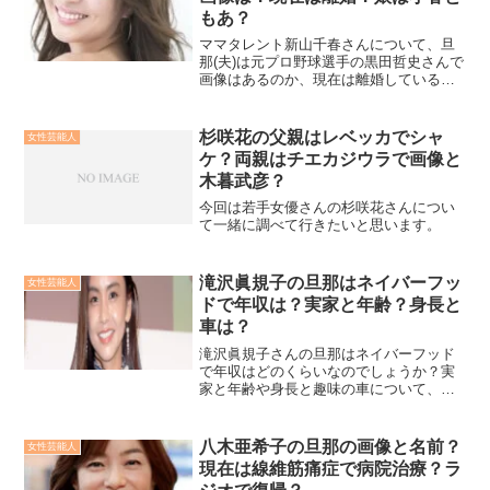
もあ？
ママタレント新山千春さんについて、旦
那(夫)は元プロ野球選手の黒田哲史さんで
画像はあるのか、現在は離婚しているの
か、夫婦の子供(娘)娘は小春ともあってほ
んと？など色々と調べてみました！
杉咲花の父親はレベッカでシャ
女性芸能人
ケ？両親はチエカジウラで画像と
木暮武彦？
今回は若手女優さんの杉咲花さんについ
て一緒に調べて行きたいと思います。
滝沢眞規子の旦那はネイバーフッ
女性芸能人
ドで年収は？実家と年齢？身長と
車は？
滝沢眞規子さんの旦那はネイバーフッド
で年収はどのくらいなのでしょうか？実
家と年齢や身長と趣味の車について、さ
らにお弁当本が話題になっているので詳
しくご紹介していきます！
八木亜希子の旦那の画像と名前？
女性芸能人
現在は線維筋痛症で病院治療？ラ