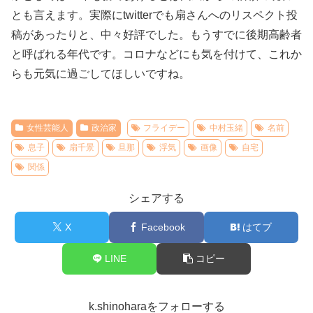
とも言えます。実際にtwitterでも扇さんへのリスペクト投
稿があったりと、中々好評でした。もうすでに後期高齢者
と呼ばれる年代です。コロナなどにも気を付けて、これか
らも元気に過ごしてほしいですね。
女性芸能人
政治家
フライデー
中村玉緒
名前
息子
扇千景
旦那
浮気
画像
自宅
関係
シェアする
X
Facebook
はてブ
LINE
コピー
k.shinoharaをフォローする