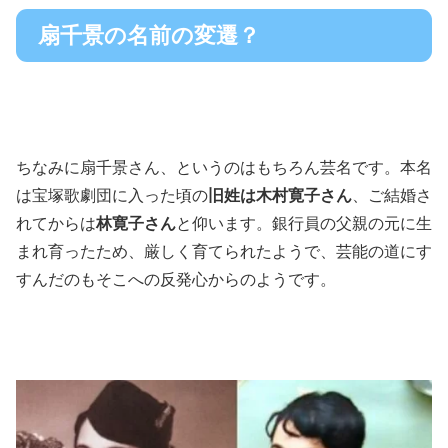
扇千景の名前の変遷？
ちなみに扇千景さん、というのはもちろん芸名です。本名
は宝塚歌劇団に入った頃の
旧姓は木村寛子さん
、ご結婚さ
れてからは
林寛子さん
と仰います。銀行員の父親の元に生
まれ育ったため、厳しく育てられたようで、芸能の道にす
すんだのもそこへの反発心からのようです。