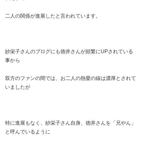
二人の関係が進展したと言われています。
紗栄子さんのブログにも徳井さんが頻繁にUPされている
事から
双方のファンの間では、お二人の熱愛の線は濃厚とされて
いましたが
特に進展もなく、紗栄子さん自身、徳井さんを「兄やん」
と呼んでいるように