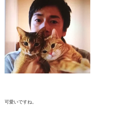
可愛いですね。