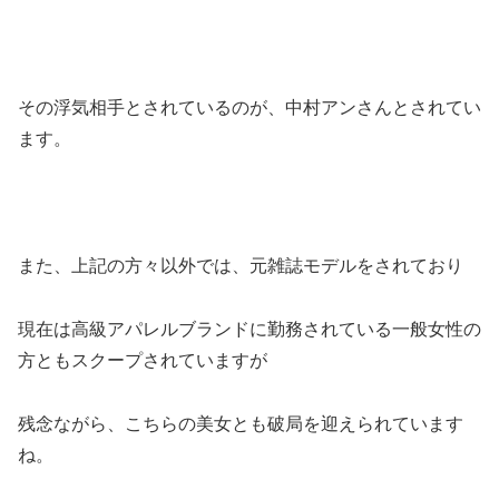
その浮気相手とされているのが、中村アンさんとされてい
ます。
また、上記の方々以外では、元雑誌モデルをされており
現在は高級アパレルブランドに勤務されている一般女性の
方ともスクープされていますが
残念ながら、こちらの美女とも破局を迎えられています
ね。