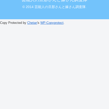
© 2014 芸能人の旦那さんと嫁さん調査隊.
Copy Protected by
Chetan
's
WP-Copyprotect
.