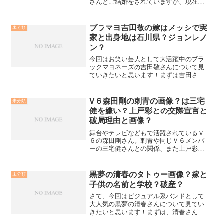
さんとご結婚をされていますが、現在そ
のイルマリさんがうっとうしい？また、
気になる子供さんの画像や名前など調べ
てみました。蛯原友里の子供の画像と名
ブラマヨ吉田敬の嫁はメッシで実
未分類
前と性別は？2009年に...
家と出身地は石川県？ジョンレノ
ン？
今回はお笑い芸人として大活躍中のブラ
ックマヨネーズの吉田敬さんについて見
ていきたいと思います！まずは吉田さん
の簡単なプロフィールについて本
名 ：吉田敬（よしだたかし）生年月
日：1973年6月27日（2015年現在 42歳）
V６森田剛の刺青の画像？は三宅
未分類
出身地 ：京都市...
健を嫌い？上戸彩との交際宣言と
破局理由と画像？
舞台やテレビなどもで活躍されているＶ
６の森田剛さん。刺青や同じＶ６メンバ
ーの三宅健さんとの関係、また上戸彩さ
んとの恋愛について見ていきたいと思い
ます。V６森田剛の刺青の画像？ジャニー
ズ事務所では刺青やタトゥーを入れる行
黒夢の清春のタトゥー画像？嫁と
未分類
為を禁止とされています...
子供の名前と学校？破産？
さて、今回はビジュアル系バンドとして
大人気の黒夢の清春さんについて見てい
きたいと思います！まずは、清春さんの
簡単なプロフィールから名前：清春本