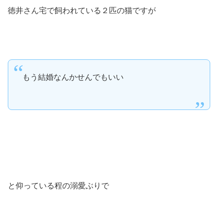
徳井さん宅で飼われている２匹の猫ですが
もう結婚なんかせんでもいい
と仰っている程の溺愛ぶりで