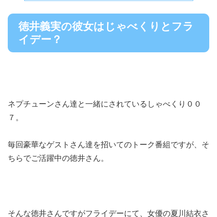
徳井義実の彼女はじゃべくりとフラ
イデー？
ネプチューンさん達と一緒にされているしゃべくり００
７。
毎回豪華なゲストさん達を招いてのトーク番組ですが、そ
ちらでご活躍中の徳井さん。
そんな徳井さんですがフライデーにて、女優の夏川結衣さ