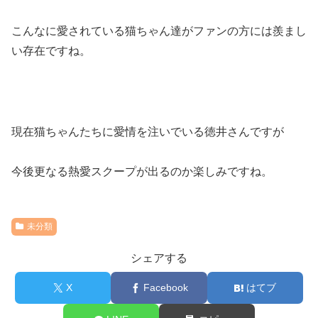
こんなに愛されている猫ちゃん達がファンの方には羨まし
い存在ですね。
現在猫ちゃんたちに愛情を注いでいる徳井さんですが
今後更なる熱愛スクープが出るのか楽しみですね。
未分類
シェアする
X
Facebook
はてブ