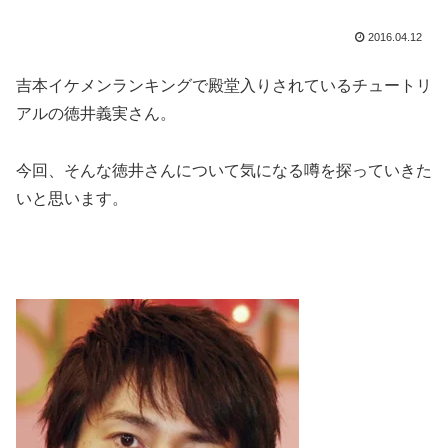
2016.04.12
吉本イケメンランキングで殿堂入りされているチュートリ
アルの徳井義実さん。
今回、そんな徳井さんについて気になる噂を探っていきた
いと思います。