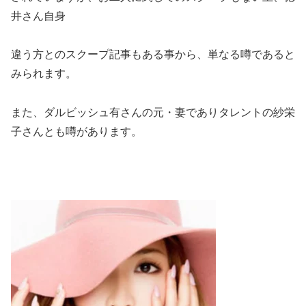
井さん自身
違う方とのスクープ記事もある事から、単なる噂であると
みられます。
また、ダルビッシュ有さんの元・妻でありタレントの紗栄
子さんとも噂があります。