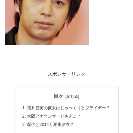
スポンサーリンク
目次
徳井義実の彼女はじゃべくりとフライデー？
大阪アナウンサーとさえこ？
歴代と2014と夏川結衣？