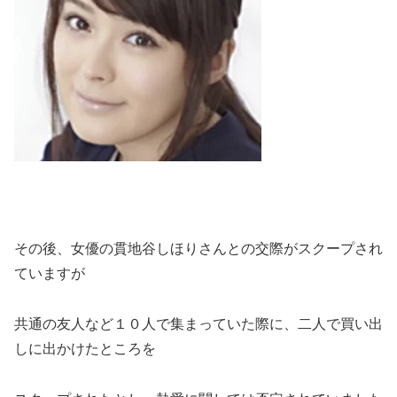
その後、女優の貫地谷しほりさんとの交際がスクープされ
ていますが
共通の友人など１０人で集まっていた際に、二人で買い出
しに出かけたところを