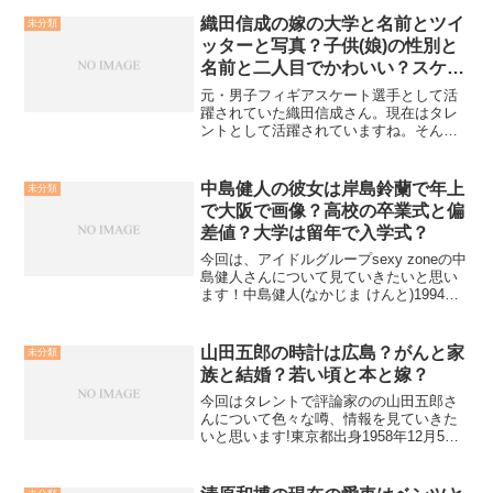
恵さんは1997年にTRFのサムさんと結婚
し、一人息子が生まれます。当時はビッ
織田信成の嫁の大学と名前とツイ
未分類
グカップルとしてと...
ッターと写真？子供(娘)の性別と
名前と二人目でかわいい？スケー
トと幼稚園？
元・男子フィギアスケート選手として活
躍されていた織田信成さん。現在はタレ
ントとして活躍されていますね。そんな
織田さんの奥さまが美人だと話題です
ね。またお二人目のお子さんも生まれた
という事で、今回奥さまとお子さんにつ
中島健人の彼女は岸島鈴蘭で年上
未分類
いて調べてみました。織田信...
で大阪で画像？高校の卒業式と偏
差値？大学は留年で入学式？
今回は、アイドルグループsexy zoneの中
島健人さんについて見ていきたいと思い
ます！中島健人(なかじま けんと)1994年3
月13日生まれ東京都出身A型14歳で自身
でオーディションに応募してジャニーズ
事務所に入所し、ジュニア時代にB.I...
山田五郎の時計は広島？がんと家
未分類
族と結婚？若い頃と本と嫁？
今回はタレントで評論家のの山田五郎さ
んについて色々な噂、情報を見ていきた
いと思います!東京都出身1958年12月5日
生まれB型山田さんと言えば、コメンテー
ターとしての活躍が多いイメージです
ね。独特の切り口・語り口で、スパッと