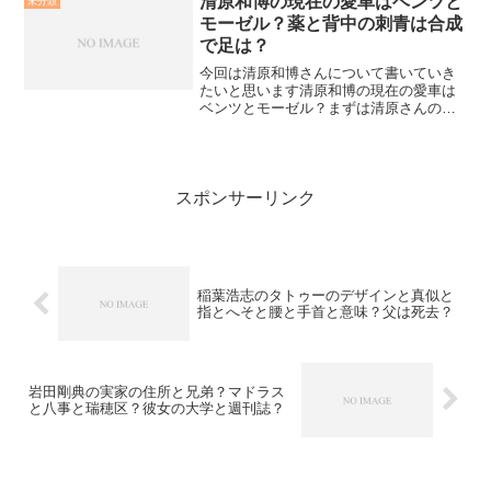
清原和博の現在の愛車はベンツと
未分類
的を得た言い方を...
モーゼル？薬と背中の刺青は合成
で足は？
今回は清原和博さんについて書いていき
たいと思います清原和博の現在の愛車は
ベンツとモーゼル？まずは清原さんの愛
車の話題について。清原さんといえば大
の車好きで有名です。なんと最初に車を
買ったのは19歳！金持ち！最初の車がず
ばりBMW！19歳には...
スポンサーリンク
稲葉浩志のタトゥーのデザインと真似と
指とへそと腰と手首と意味？父は死去？
岩田剛典の実家の住所と兄弟？マドラス
と八事と瑞穂区？彼女の大学と週刊誌？