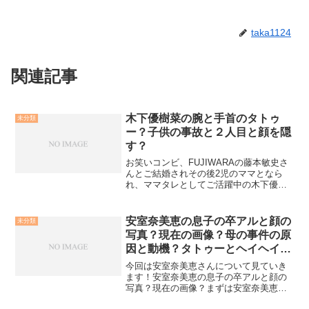
taka1124
関連記事
木下優樹菜の腕と手首のタトゥ
未分類
ー？子供の事故と２人目と顔を隠
す？
お笑いコンビ、FUJIWARAの藤本敏史さ
んとご結婚されその後2児のママとなら
れ、ママタレとしてご活躍中の木下優樹
菜さん。そんな木下さんの腕と手首にタ
トゥー？子供の事故と2人目？子供の顔を
隠す？などなど、ネットで噂されている
安室奈美恵の息子の卒アルと顔の
未分類
ようです。それに...
写真？現在の画像？母の事件の原
因と動機？タトゥーとヘイヘイヘ
イ？
今回は安室奈美恵さんについて見ていき
ます！安室奈美恵の息子の卒アルと顔の
写真？現在の画像？まずは安室奈美恵さ
んの息子さんの話題について。安室奈美