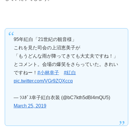
95年紅白「21世紀の観音様」
これを見た司会の上沼恵美子が
「もうどんな雨が降ってきても大丈夫ですね！」
とコメント。会場の爆笑をさらっていた。きれい
ですねー！
#小林幸子
#紅白
pic.twitter.com/VGr9ZQXccq
— ﾗｽﾎﾞｽ幸子紅白衣装 (@bC7kth5dBl4mQU5)
March 25, 2019