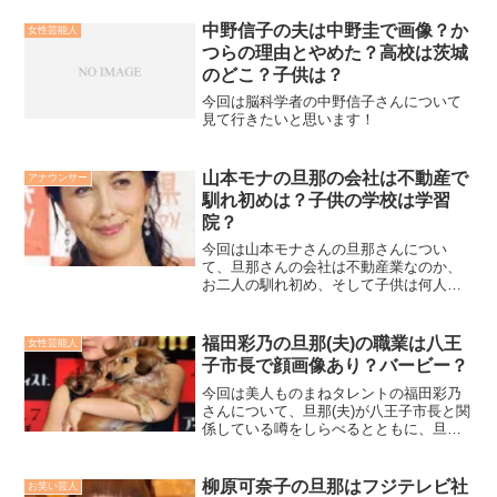
中野信子の夫は中野圭で画像？か
女性芸能人
つらの理由とやめた？高校は茨城
のどこ？子供は？
今回は脳科学者の中野信子さんについて
見て行きたいと思います！
山本モナの旦那の会社は不動産で
アナウンサー
馴れ初めは？子供の学校は学習
院？
今回は山本モナさんの旦那さんについ
て、旦那さんの会社は不動産業なのか、
お二人の馴れ初め、そして子供は何人い
て学校は学習院なのかについても、細か
いところまで詳しくみていきたいと思い
ます！
福田彩乃の旦那(夫)の職業は八王
女性芸能人
子市長で顔画像あり？バービー？
今回は美人ものまねタレントの福田彩乃
さんについて、旦那(夫)が八王子市長と関
係している噂をしらべるとともに、旦那
さんの職業や顔画像、バービーさんとの
関係、さらには年齢や馴れ初めなど色々
とリサーチしてみました！
柳原可奈子の旦那はフジテレビ社
お笑い芸人