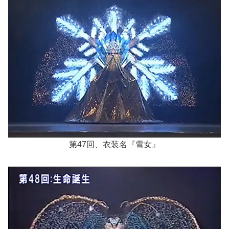
第47回、衣装名『雪女』