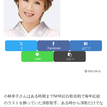
X
Facebook
はてブ
LINE
コピー
2021.04.21
小林幸子さんはある時期までNHK紅白歌合戦で毎年紅組
のラストを飾っていた演歌歌手。ある時から演歌だけでな