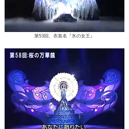
第53回、衣装名『氷の女王』