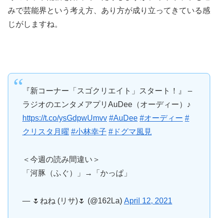
みで芸能界という考え方、あり方が成り立ってきている感
じがしますね。
『新コーナー「スゴクリエイト」スタート！』 –
ラジオのエンタメアプリAuDee（オーディー）♪
https://t.co/ysGdpwUmvv
#AuDee
#オーディー
#
クリスタ月曜
#小林幸子
#ドグマ風見
＜今週の読み間違い＞
「河豚（ふぐ）」→「かっぱ」
— 🌷ねね (リサ)🌷 (@162La)
April 12, 2021