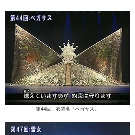
第44回、衣装名『ペガサス』