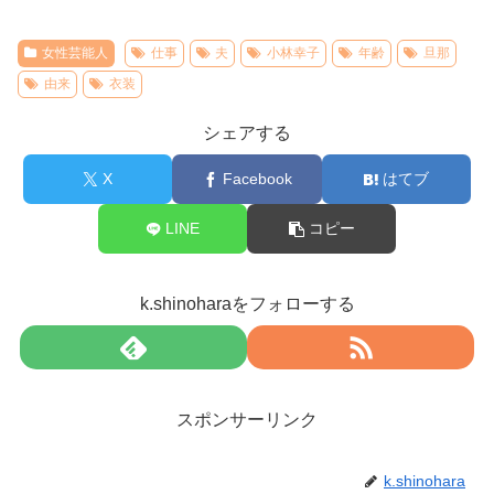
女性芸能人
仕事
夫
小林幸子
年齢
旦那
由来
衣装
シェアする
X
Facebook
はてブ
LINE
コピー
k.shinoharaをフォローする
スポンサーリンク
k.shinohara