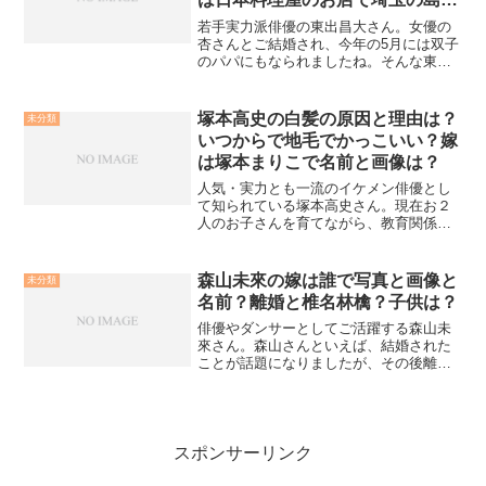
忠？
若手実力派俳優の東出昌大さん。女優の
杏さんとご結婚され、今年の5月には双子
のパパにもなられましたね。そんな東出
さん、芸能界屈指の長身です。その気に
なる身長や体重を含め、大学や実家につ
いて調べてみました。東出昌大の大学は
塚本高史の白髪の原因と理由は？
未分類
どこで中退？東出昌大さ...
いつからで地毛でかっこいい？嫁
は塚本まりこで名前と画像は？
人気・実力とも一流のイケメン俳優とし
て知られている塚本高史さん。現在お２
人のお子さんを育てながら、教育関係の
番組などにもご出演される等パパドルと
しても活躍中ですね。 今回、そんな塚本
高史さんの気になる噂を見ていきたいと
森山未來の嫁は誰で写真と画像と
未分類
思いますがその前に簡単...
名前？離婚と椎名林檎？子供は？
俳優やダンサーとしてご活躍する森山未
來さん。森山さんといえば、結婚された
ことが話題になりましたが、その後離婚
されています。離婚理由が椎名林檎さん
が関係していると噂になっていますが、
真相はどうなのでしょうか？またお子さ
んはいるのか？など気にな...
スポンサーリンク