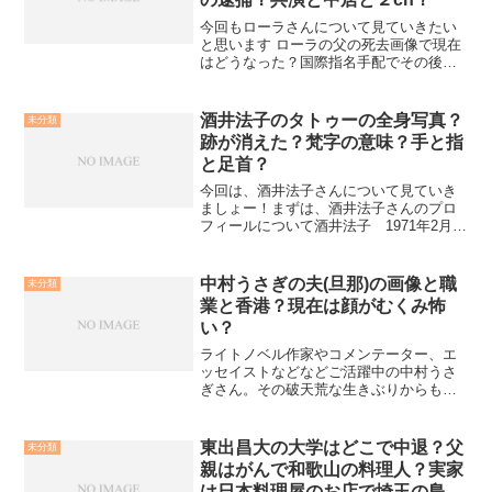
今回もローラさんについて見ていきたい
と思います ローラの父の死去画像で現在
はどうなった？国際指名手配でその後の
逮捕？さて、今回はローラさんの父親の
話題について。一時期話題になりました
が、現在はどうなったのか見ていきたい
酒井法子のタトゥーの全身写真？
未分類
と思います。まず、世間...
跡が消えた？梵字の意味？手と指
と足首？
今回は、酒井法子さんについて見ていき
ましょー！まずは、酒井法子さんのプロ
フィールについて酒井法子 1971年2月
14日 福岡県出身。1985年に開催され
た、オーディション企画「‘86 ミスヘア
コロン・イメージガール・コンテスト」
中村うさぎの夫(旦那)の画像と職
未分類
に出場。グラ...
業と香港？現在は顔がむくみ怖
い？
ライトノベル作家やコメンテーター、エ
ッセイストなどなどご活躍中の中村うさ
ぎさん。その破天荒な生きぶりからも話
題となっていますね。今回、そんな中村
うさぎさんの夫についてや、顔のむくみ
についてなどを調べてみました。中村う
東出昌大の大学はどこで中退？父
未分類
さぎの夫(旦那)の画像と...
親はがんで和歌山の料理人？実家
は日本料理屋のお店で埼玉の島