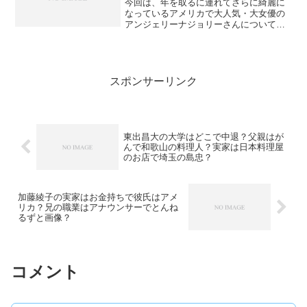
今回は、年を取るに連れてさらに綺麗に
なっているアメリカで大人気・大女優の
アンジェリーナジョリーさんについて紹
介したいと思います！アンジェリーナジ
ョリー1975年6月4日生まれの現在41歳。
アメリカ・カリフォルニア州ロサンゼル
ス生まれ父はドイ...
スポンサーリンク
東出昌大の大学はどこで中退？父親はが
んで和歌山の料理人？実家は日本料理屋
のお店で埼玉の島忠？
加藤綾子の実家はお金持ちで彼氏はアメ
リカ？兄の職業はアナウンサーでとんね
るずと画像？
コメント