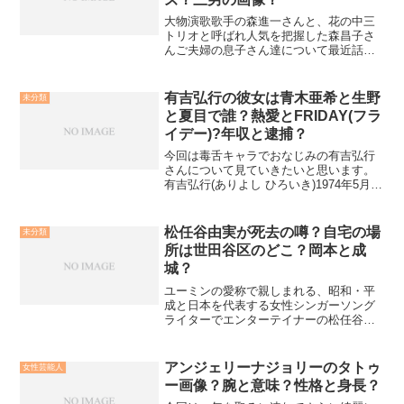
大物演歌歌手の森進一さんと、花の中三
トリオと呼ばれ人気を把握した森昌子さ
んご夫婦の息子さん達について最近話題
となっています。長男・次男・三男と3人
おられますが、それぞれ気になる噂があ
りバンド・ジャニース・タトゥー・喫
有吉弘行の彼女は青木亜希と生野
未分類
煙・確執・彼女・慶応・歌...
と夏目で誰？熱愛とFRIDAY(フラ
イデー)?年収と逮捕？
今回は毒舌キャラでおなじみの有吉弘行
さんについて見ていきたいと思います。
有吉弘行(ありよし ひろいき)1974年5月31
日生まれ広島県出身A型1993年、オール
巨人さんの弟子となったことでお笑いの
世界に入りました。しかし喧嘩で兄弟弟
松任谷由実が死去の噂？自宅の場
未分類
子に怪我...
所は世田谷区のどこ？岡本と成
城？
ユーミンの愛称で親しまれる、昭和・平
成と日本を代表する女性シンガーソング
ライターでエンターテイナーの松任谷由
実さん。女性の心を完璧に表現する素晴
らしい楽曲を、数々世に送り出してきま
した。圧倒的なパフォーマンスと華やか
アンジェリーナジョリーのタトゥ
女性芸能人
なステージでコンサートも...
ー画像？腕と意味？性格と身長？