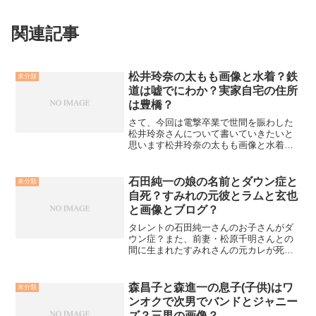
関連記事
松井玲奈の太もも画像と水着？鉄
未分類
道は嘘でにわか？実家自宅の住所
は豊橋？
さて、今回は電撃卒業で世間を賑わした
松井玲奈さんについて書いていきたいと
思います松井玲奈の太もも画像と水着？
卒業することに対して、柏木さんのスキ
ャンダルの火消しのため？とか様々な憶
測が流れた松井玲奈さんの卒業ですが、
石田純一の娘の名前とダウン症と
未分類
やはり松井玲奈さんはとて...
自死？すみれの元彼とラムと玄也
と画像とブログ？
タレントの石田純一さんのお子さんがダ
ウン症？また、前妻・松原千明さんとの
間に生まれたすみれさんの元カレが死ん
でいた？など石田さんのご家族含め、噂
になっている話題を調べてみました。石
田純一の娘の名前とダウン症と自死？今
森昌子と森進一の息子(子供)はワ
未分類
年3月に東尾理子さんとの...
ンオクで次男でバンドとジャニー
ズ？三男の画像？