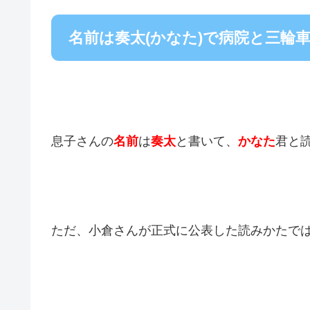
名前は奏太(かなた)で病院と三輪
息子さんの
名前
は
奏太
と書いて、
かなた
君と
ただ、小倉さんが正式に公表した読みかたで