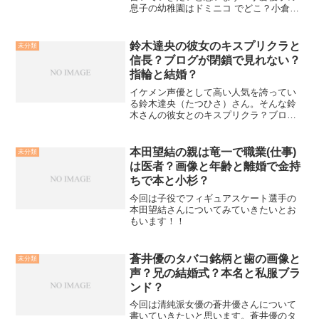
息子の幼稚園はドミニコ でどこ？小倉優
子さんといえば、ヘアスタイリストの菊
池勲さんと結婚しました。菊池さんは
SMAPのヘアスタイリストも担当してい
鈴木達央の彼女のキスプリクラと
未分類
る超売れっ子であり、な...
信長？ブログが閉鎖で見れない？
指輪と結婚？
イケメン声優として高い人気を誇ってい
る鈴木達央（たつひさ）さん。そんな鈴
木さんの彼女とのキスプリクラ？ブログ
が閉鎖？結婚指輪？などなど気になる噂
を調べてみました。鈴木達央の彼女のキ
スプリクラと信長？イケメン声優ともな
本田望結の親は竜一で職業(仕事)
未分類
れば気になるのが彼女の存...
は医者？画像と年齢と離婚で金持
ちで本と小杉？
今回は子役でフィギュアスケート選手の
本田望結さんについてみていきたいとお
もいます！！
蒼井優のタバコ銘柄と歯の画像と
未分類
声？兄の結婚式？本名と私服ブラ
ンド？
今回は清純派女優の蒼井優さんについて
書いていきたいと思います。蒼井優のタ