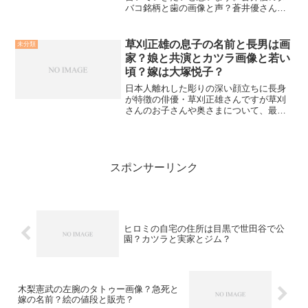
バコ銘柄と歯の画像と声？蒼井優さんと
いえば、すでに述べたとおり清純派とし
てのイメージが非常に強い女優さんです
が、ヘビースモーカーとしても有名です
草刈正雄の息子の名前と長男は画
未分類
よねそこで蒼井優さんのタ...
家？娘と共演とカツラ画像と若い
頃？嫁は大塚悦子？
日本人離れした彫りの深い顔立ちに長身
が特徴の俳優・草刈正雄さんですが草刈
さんのお子さんや奥さまについて、最近
検索される方が急上昇しています。その
気になる内容を調べました！草刈正雄の
息子の名前と長男は画家？草刈さんの長
男である息子さんの名前は...
スポンサーリンク
ヒロミの自宅の住所は目黒で世田谷で公
園？カツラと実家とジム？
木梨憲武の左腕のタトゥー画像？急死と
嫁の名前？絵の値段と販売？