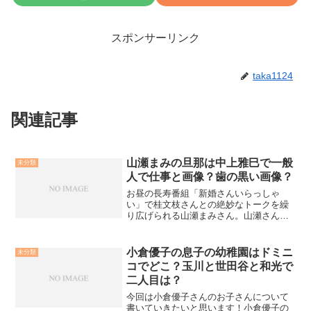
スポンサーリンク
taka1124
関連記事
山瀬まみの旦那は中上雅巳で一般
未分類
人で仕事と画像？歯の黒い画像？
お昼の長寿番組「新婚さんいらっしゃ
い」で桂文枝さんとの絶妙なトークを繰
り広げられる山瀬まみさん。山瀬さんと
言えば笑顔が印象的な女性ですがその際
歯が黒いと話題になっていますね。また
気になる旦那さまについてや、服のブラ
小倉優子の息子の幼稚園はドミニ
未分類
ンドなども調べてみました。...
コでどこ？玉川と世田谷と和光で
二人目は？
今回は小倉優子さんのお子さんについて
書いていきたいと思います！小倉優子の