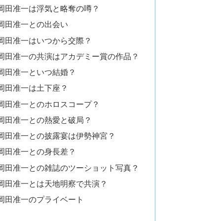
岡田准一は浮気と略奪の噂？
岡田准一との出会い
岡田准一はいつから交際？
岡田准一の共演はアカデミー賞の作品？
岡田准一といつ結婚？
岡田准一は土下座？
岡田准一とのホロスコープ？
岡田准一との熱愛と破局？
岡田准一との披露宴は伊勢神宮？
岡田准一との身長差？
岡田准一との雑誌のツーショット写真？
岡田准一とは天地明察で共演？
岡田准一のプライベート