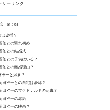
ンサーリンク
次
佑は逮捕？
蒼佑との馴れ初め
蒼佑との結婚式
蒼佑との子供はいる？
蒼佑との離婚理由？
田准一と温泉？
岡田准一との自宅は豪邸？
岡田准一のマクドナルドの写真？
岡田准一の赤紙
岡田准一の映画？