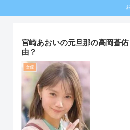
宮崎あおいの元旦那の高岡蒼佑
由？
女優