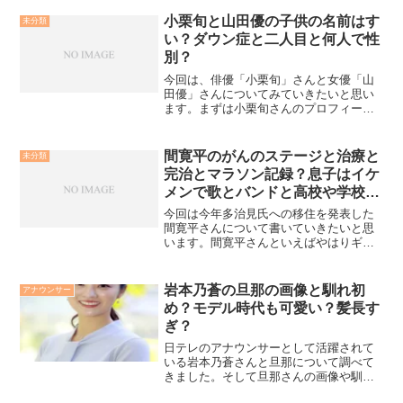
えば、当時アイドルとして人気絶頂の山
口百恵さんとご結婚したことで有名です
小栗旬と山田優の子供の名前はす
未分類
ね！山口さんがアイドル時...
い？ダウン症と二人目と何人で性
別？
今回は、俳優「小栗旬」さんと女優「山
田優」さんについてみていきたいと思い
ます。まずは小栗旬さんのプロフィール
から1982年12月26日東京都生まれO型小
栗旬さんは、父が舞台監督をされている
「小栗哲家」さん、兄は、以前俳優をし
間寛平のがんのステージと治療と
未分類
ていた「小栗了」...
完治とマラソン記録？息子はイケ
メンで歌とバンドと高校や学校
は？
今回は今年多治見氏への移住を発表した
間寛平さんについて書いていきたいと思
います。間寛平さんといえばやはりギャ
グのイメージがとても強いですが、最近
はアースマラソンや十種競技などもはや
芸人ではなくアスリートのような活動が
岩本乃蒼の旦那の画像と馴れ初
アナウンサー
目立ちますね。間寛平のが...
め？モデル時代も可愛い？髪長す
ぎ？
日テレのアナウンサーとして活躍されて
いる岩本乃蒼さんと旦那について調べて
きました。そして旦那さんの画像や馴れ
初め、さらに岩本乃蒼さんのモデル時代