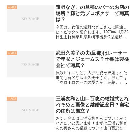
遠野なぎこの旦那のバーのお店の
未分類
場所？顔と元プロボクサーで写真
は？
今回は、女優の遠野なぎこさんに関連し
たトピックを紹介します。1979年11月22
日生まれ神奈川県川崎市出身O型遠野さ
んと言えば、ファンも多いことで有名な
女優さんですね。親しみやすい印象で、
いわゆる「お高くとまった芸能人」とい
武田久美子の夫(旦那)はレーサー
未分類
う感じではありま...
で年収とジェームス？仕事は製薬
会社で写真？
貝殻ビキニなど、大胆な姿を披露された
事でも有名な武田久美子さん。最近では
「ウロボロス～この愛こそ、正義。」に
もご出演されましたね。そんな武田久美
子さんですが、アメリカ人男性とご結婚
されています。その気になる夫や、また
三浦友和と山口百恵の結婚式とな
未分類
娘さんについてもご紹介し...
れそめと画像と結婚記念日？自宅
の住所は国立？
さて、今回は三浦友和さんについてみて
いきたいと思います！まずは三浦友和さ
んの奥さんの話題について山口百恵と三
浦友和の馴れ初めは？三浦友和さんとい