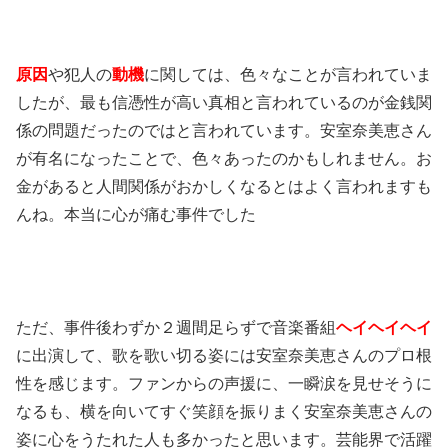
原因
や犯人の
動機
に関しては、色々なことが言われていま
したが、最も信憑性が高い真相と言われているのが金銭関
係の問題だったのではと言われています。安室奈美恵さん
が有名になったことで、色々あったのかもしれません。お
金があると人間関係がおかしくなるとはよく言われますも
んね。本当に心が痛む事件でした
ただ、事件後わずか２週間足らずで音楽番組
ヘイヘイヘイ
に出演して、歌を歌い切る姿には安室奈美恵さんのプロ根
性を感じます。ファンからの声援に、一瞬涙を見せそうに
なるも、横を向いてすぐ笑顔を振りまく安室奈美恵さんの
姿に心をうたれた人も多かったと思います。芸能界で活躍