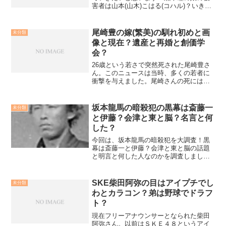
害者は山本(山木)こはる(コハル)？いきな
り物騒ですが、黒木瞳さんの娘さんがト
ラブルを起こしていたということがもっ
ぱら話題になっていますね。その詳細が
尾崎豊の嫁(繁美)の馴れ初めと画
未分類
こちら８月下旬に発...
像と現在？遺産と再婚と創価学
会？
26歳という若さで突然死された尾崎豊さ
ん。このニュースは当時、多くの若者に
衝撃を与えました。尾崎さんの死には嫁
と創価学会が絡んでいる？遺産と裁判？
などなど、尾崎さんが亡くなられた当時
から噂されているこちらの話題。気にな
坂本龍馬の暗殺犯の黒幕は斎藤一
未分類
る真相を調べてみました...
と伊藤？会津と東と脳？名言と何
した？
今回は、坂本龍馬の暗殺犯を大調査！黒
幕は斎藤一と伊藤？会津と東と脳の話題
と明言と何した人なのかを調査しまし
た。是非ご覧ください。
SKE柴田阿弥の目はアイプチでし
未分類
わとカラコン？弟は野球でドラフ
ト？
現在フリーアナウンサーとなられた柴田
阿弥さん。以前はＳＫＥ４８というアイ