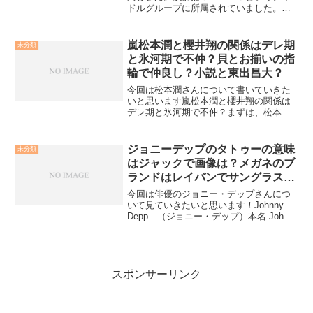
ドルグループに所属されていました。今
回はそんな柴田阿弥さんのご家族や、ビ
ジュアルなどについて調べてみました。
SKE柴田阿弥の弟は野球でドラフト？柴
嵐松本潤と櫻井翔の関係はデレ期
未分類
田阿弥さんには弟さんが...
と氷河期で不仲？貝とお揃いの指
輪で仲良し？小説と東出昌大？
今回は松本潤さんについて書いていきた
いと思います嵐松本潤と櫻井翔の関係は
デレ期と氷河期で不仲？まずは、松本潤
さんと櫻井翔さんとの関係について。櫻
井翔さんの方が松本潤さんより年上であ
り、知的であり学業と芸能活動どちらに
ジョニーデップのタトゥーの意味
未分類
も手を抜かない櫻井さんを...
はジャックで画像は？メガネのブ
ランドはレイバンでサングラス
は？
今回は俳優のジョニー・デップさんにつ
いて見ていきたいと思います！Johnny
Depp （ジョニー・デップ）本名 John
Christopher Depp Ⅱ1963年6月9日生まれ
アメリカ合衆国ケンタッキー州出身子ど
もの頃は、家庭の事情...
スポンサーリンク