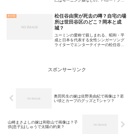
にはモーニング娘などの、ハロー！プロ
ジェクトの総合プロデューサーとして活
躍されているつんく♂さんですが、喉頭
がんにより声帯を摘出されています。そ
松任谷由実が死去の噂？自宅の場
未分類
の摘出前、最後に発さ...
所は世田谷区のどこ？岡本と成
城？
ユーミンの愛称で親しまれる、昭和・平
成と日本を代表する女性シンガーソング
ライターでエンターテイナーの松任谷由
実さん。女性の心を完璧に表現する素晴
らしい楽曲を、数々世に送り出してきま
した。圧倒的なパフォーマンスと華やか
なステージでコンサートも...
スポンサーリンク
奥田民生の嫁は佐野美由紀で画像は？若
い頃とカープのグッズとTシャツ？
山崎まさよしの嫁は和歌山で画像は？子
供(息子)はしゅうで太陽の約束？