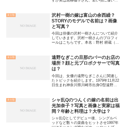
すが実は黒柳徹子さん、若い頃に凄い伝
説を残されています。その伝説こそが、
アランドロンさんとの関係なんです。気
になるその内容や、発達障害やろれつに
沢村一樹の嫁は富山の余西繰？
未分類
ついてなども調べてみまし...
STORYのモデルで名前は？画像
と写真？
今回は俳優の沢村一樹さんについて紹介
していきます。沢村一樹さんのプロフィ
ールはこちらです。本名：野村 耕蔵（の
むら こうぞう）生年月日：1967年7月10
日（49歳）出身地：鹿児島県鹿児島市血
液型：Ｂ型身長：１８４ｃｍ数々のドラ
遠野なぎこの旦那のバーのお店の
未分類
マや映画で大...
場所？顔と元プロボクサーで写真
は？
今回は、女優の遠野なぎこさんに関連し
たトピックを紹介します。1979年11月22
日生まれ神奈川県川崎市出身O型遠野さ
んと言えば、ファンも多いことで有名な
女優さんですね。親しみやすい印象で、
いわゆる「お高くとまった芸能人」とい
シャ乱Qのつんくの嫁の名前は出
未分類
う感じではありま...
光加奈子？写真と画像と実家は福
岡？年齢と料理は？大学は？
シャ乱Qとしてデビュー後、シングルベ
ッドなど数々の楽曲をヒットさせ1997年