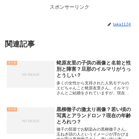
スポンサーリンク
taka1124
関連記事
蛯原友里の子供の画像と名前と性
未分類
別と障害？旦那のイルマリがうっ
とうしい？
多くの女性から支持された人気モデルの
エビちゃんこと蛯原友里さん。イルマリ
さんとご結婚をされていますが、現在そ
のイルマリさんがうっとうしい？また、
気になる子供さんの画像や名前など調べ
てみました。蛯原友里の子供の画像と名
黒柳徹子の激太り画像？若い頃の
未分類
前と性別は？2009年に...
写真とアランドロン？現在の年齢
とろれつ？
徹子の部屋でお馴染みの黒柳徹子さん。
玉ねぎ頭の人というイメージが浮かびま