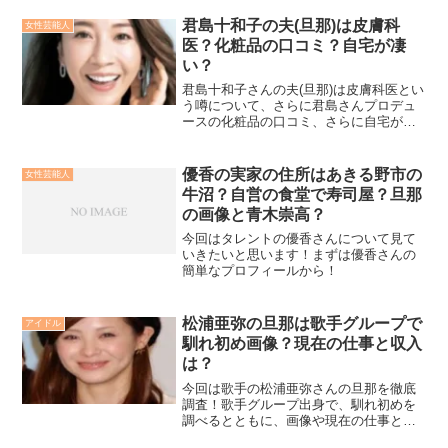
のかも徹底検証しています！
君島十和子の夫(旦那)は皮膚科
女性芸能人
医？化粧品の口コミ？自宅が凄
い？
君島十和子さんの夫(旦那)は皮膚科医とい
う噂について、さらに君島さんプロデュ
ースの化粧品の口コミ、さらに自宅が凄
いという噂についても詳しくリサーチし
てみました！
優香の実家の住所はあきる野市の
女性芸能人
牛沼？自営の食堂で寿司屋？旦那
の画像と青木崇高？
今回はタレントの優香さんについて見て
いきたいと思います！まずは優香さんの
簡単なプロフィールから！
松浦亜弥の旦那は歌手グループで
アイドル
馴れ初め画像？現在の仕事と収入
は？
今回は歌手の松浦亜弥さんの旦那を徹底
調査！歌手グループ出身で、馴れ初めを
調べるとともに、画像や現在の仕事と収
入、インスタについて、さらにはお二人