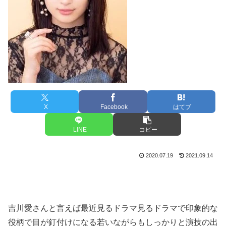
X
Facebook
はてブ
LINE
コピー
2020.07.19
2021.09.14
吉川愛さんと言えば最近見るドラマ見るドラマで印象的な
役柄で目が釘付けになる若いながらもしっかりと演技の出