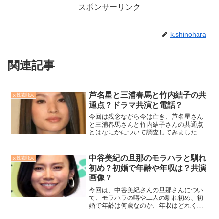
スポンサーリンク
k.shinohara
関連記事
芦名星と三浦春馬と竹内結子の共
女性芸能人
通点？ドラマ共演と電話？
今回は残念ながら今は亡き、芦名星さん
と三浦春馬さんと竹内結子さんの共通点
とはなにかについて調査してみました。
そしてドラマ共演と電話とはどういうこ
となのか徹底的に調べてみましたのでご
覧いただけますと幸いです。
中谷美紀の旦那のモラハラと馴れ
女性芸能人
初め？初婚で年齢や年収は？共演
画像？
今回は、中谷美紀さんの旦那さんについ
て、モラハラの噂や二人の馴れ初め、初
婚で年齢は何歳なのか、年収はどれくら
いなのかを、更には2人の共演画像はある