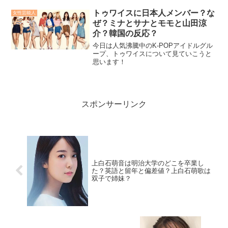
の子どもについても詳しく調べていきた
いと思います！
トゥワイスに日本人メンバー？な
女性芸能人
ぜ？ミナとサナとモモと山田涼
介？韓国の反応？
今日は人気沸騰中のK-POPアイドルグル
ープ、トゥワイスについて見ていこうと
思います！
スポンサーリンク
上白石萌音は明治大学のどこを卒業し
た？英語と留年と偏差値？上白石萌歌は
双子で姉妹？