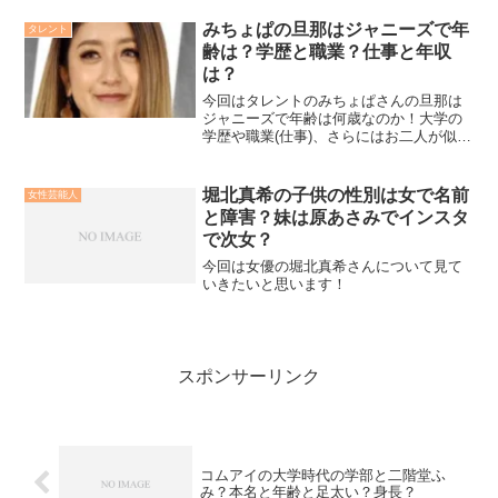
いないということについて徹底的に検証
してみました！
みちょぱの旦那はジャニーズで年
タレント
齢は？学歴と職業？仕事と年収
は？
今回はタレントのみちょぱさんの旦那は
ジャニーズで年齢は何歳なのか！大学の
学歴や職業(仕事)、さらにはお二人が似て
いるとは何が似ているのか、さらには年
収や京田辺出身なのかや、お二人の馴れ
初めと占い、亀などあらゆることをリサ
堀北真希の子供の性別は女で名前
女性芸能人
ーチしてみました！
と障害？妹は原あさみでインスタ
で次女？
今回は女優の堀北真希さんについて見て
いきたいと思います！
スポンサーリンク
コムアイの大学時代の学部と二階堂ふ
み？本名と年齢と足太い？身長？