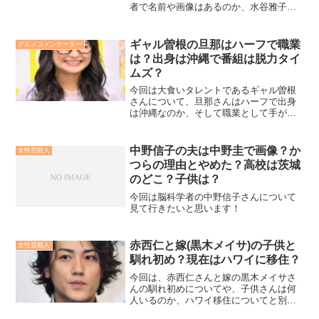
者で名前や画像はあるのか、水谷雅子さ
んの自宅は甚目寺なのか、かっさマッサ
ージが話題ってどういう事など、水谷雅
子さんの色々な情報を調べてみました！
ギャル曽根の旦那はハーフで職業
グルメコメンテーター
は？出身は沖縄で番組は脱力タイ
ムズ？
今回は大食いタレントであるギャル曽根
さんについて、旦那さんはハーフで出身
は沖縄なのか、そして職業として手がけ
る番組の脱力タイムズについて、さらに
はお二人の馴れ初めとダイエットレシピ
についても詳しく調べてみました！
中野信子の夫は中野圭で画像？か
女性芸能人
つらの理由とやめた？高校は茨城
のどこ？子供は？
今回は脳科学者の中野信子さんについて
見て行きたいと思います！
赤西仁と嫁(黒木メイサ)の子供と
女性芸能人
馴れ初め？現在はハワイに移住？
今回は、赤西仁さんと嫁の黒木メイサさ
んの馴れ初めについてや、子供さんは何
人いるのか、ハワイ移住についてと別居
状態なのかについて、さらに指輪をして