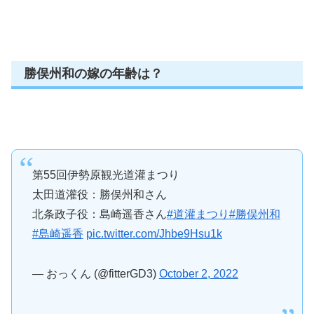
勝俣州和の嫁の年齢は？
第55回伊勢原観光道灌まつり
太田道灌役：勝俣州和さん
北条政子役：島崎遥香さん
#道灌まつり
#勝俣州和
#島崎遥香
pic.twitter.com/Jhbe9Hsu1k
— おっくん (@fitterGD3)
October 2, 2022