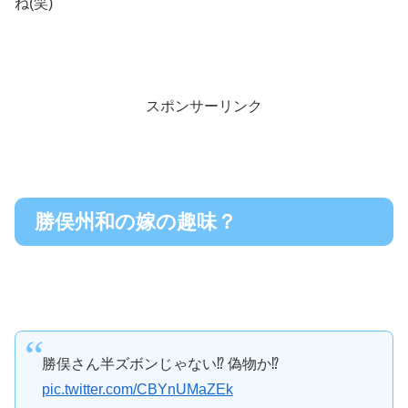
ね(笑)
スポンサーリンク
勝俣州和の嫁の趣味？
勝俣さん半ズボンじゃない⁉︎ 偽物か⁉︎
pic.twitter.com/CBYnUMaZEk