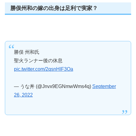
勝俣州和の嫁の出身は足利で実家？
勝俣 州和氏
聖火ランナー後の休息
pic.twitter.com/2qsnHlF3Oa
— うな丼 (@Jnvx9EGNmwWms4q)
September
26, 2022