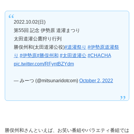
2022.10.02(日)
第55回 記念 伊勢原 道灌まつり
太田道灌公鷹狩り行列
勝俣州和(太田道灌公役)
#道灌祭り
#伊勢原道灌祭
り
#伊勢原
#勝俣州和
#太田道灌公
#CHACHA
pic.twitter.com/RFyntBZYdm
— みーつ (@mitsunaridotcom)
October 2, 2022
勝俣州和さんといえば、お笑い番組やバラエティ番組では