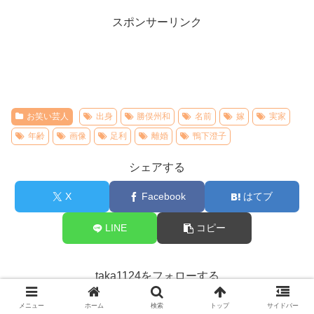
スポンサーリンク
お笑い芸人
出身
勝俣州和
名前
嫁
実家
年齢
画像
足利
離婚
鴨下澄子
シェアする
X
Facebook
はてブ
LINE
コピー
taka1124をフォローする
メニュー
ホーム
検索
トップ
サイドバー